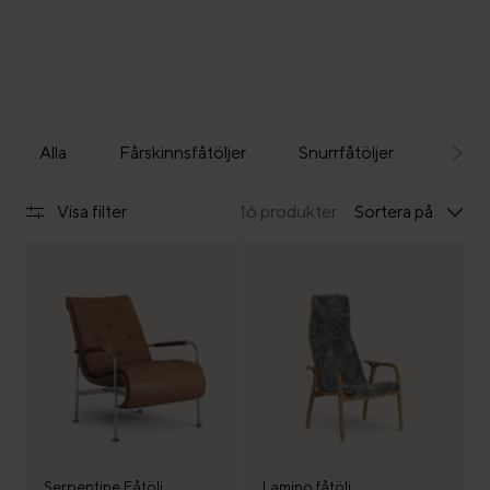
Alla
Fårskinnsfåtöljer
Snurrfåtöljer
Skinn
Visa filter
16 produkter
Sortera på
Serpentine Fåtölj
Lamino fåtölj