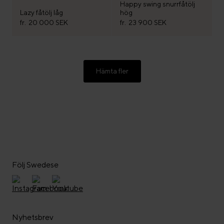
Happy swing snurrfåtölj
Lazy fåtölj låg
hög
fr.
20 000 SEK
fr.
23 900 SEK
Hämta fler
Följ Swedese
Nyhetsbrev