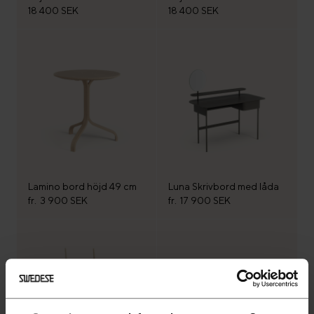
18 400 SEK
18 400 SEK
Lamino bord höjd 49 cm
Luna Skrivbord med låda
fr.
3 900 SEK
fr.
17 900 SEK