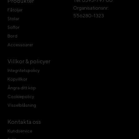
Tel: 0393-797 00
Produkter
Organisationsnr:
Fåtöljer
556280-1323
Stolar
Soffor
Bord
Accessoarer
Villkor & policyer
Integritetspolicy
Köpvillkor
Ångra ditt köp
Cookiepolicy
Visselblåsning
Kontakta oss
Kundservice