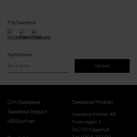
Följ Swedese
Nyhetsbrev
Gå med
Om Swedese
Swedese Möbler
Swedese Repair
Swedese Möbler AB
Hållbarhet
Formvägen 3
567 23 Vaggeryd