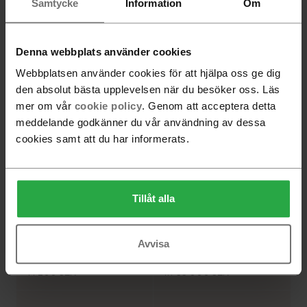
Samtycke
Information
Om
Denna webbplats använder cookies
Libri skrivbord
Luna Sideboard
Webbplatsen använder cookies för att hjälpa oss ge dig
13 300 SEK
21 100 SEK
den absolut bästa upplevelsen när du besöker oss. Läs
mer om vår
cookie policy
. Genom att acceptera detta
meddelande godkänner du vår användning av dessa
cookies samt att du har informerats.
Tillåt alla
Avvisa
Savoa bord Ø 54cm, höjd
Bespoke bord 200 x 90
50cm
höjd 90 cm
14 200 SEK
fr.
33 000 SEK