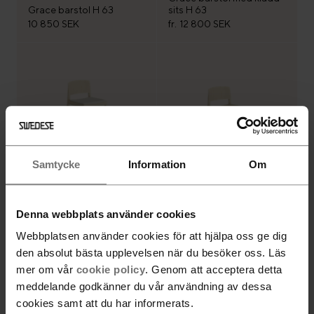
Grace barstol H 63
sits H 63
10 850 SEK
fr.
12 800 SEK
Samtycke
Information
Om
Grace barstol med klädd
sits H 79
Grace barstol H 79
Denna webbplats använder cookies
fr.
12 800 SEK
10 850 SEK
Webbplatsen använder cookies för att hjälpa oss ge dig
den absolut bästa upplevelsen när du besöker oss. Läs
mer om vår
cookie policy
. Genom att acceptera detta
Alla produkter är laddade
meddelande godkänner du vår användning av dessa
cookies samt att du har informerats.