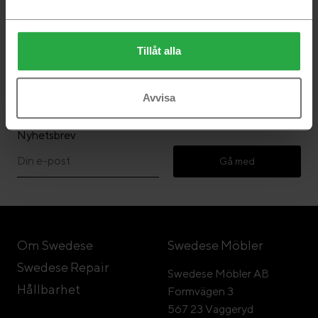
Tillåt alla
Följ Swedese
Avvisa
Nyhetsbrev
Gå med
Om Swedese
Swedese Möbler
Swedese Repair
Swedese Möbler AB
Hållbarhet
Formvägen 3
567 23 Vaggeryd