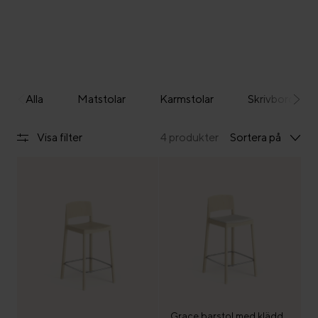
Alla
Matstolar
Karmstolar
Skrivbordsstol
Visa filter
4 produkter
Sortera på
Grace barstol med klädd