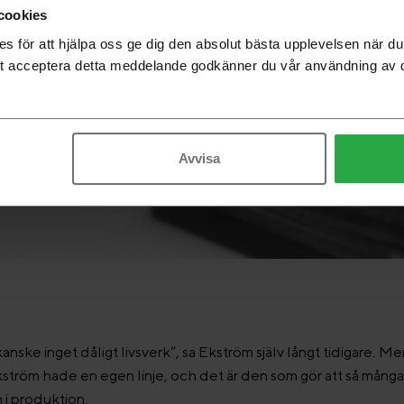
cookies
 för att hjälpa oss ge dig den absolut bästa upplevelsen när 
t acceptera detta meddelande godkänner du vår användning av 
Avvisa
 kanske inget dåligt livsverk”, sa Ekström själv långt tidigare. M
ström hade en egen linje, och det är den som gör att så mång
 i produktion.