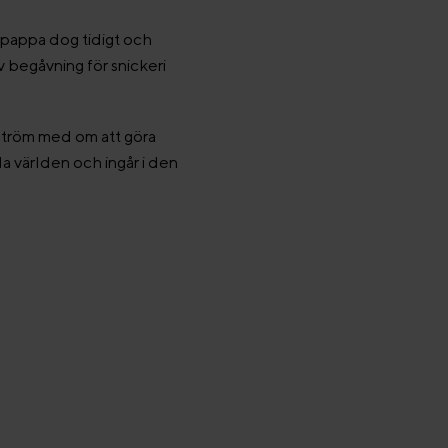
 pappa dog tidigt och
 begåvning för snickeri
tröm med om att göra
 världen och ingår i den