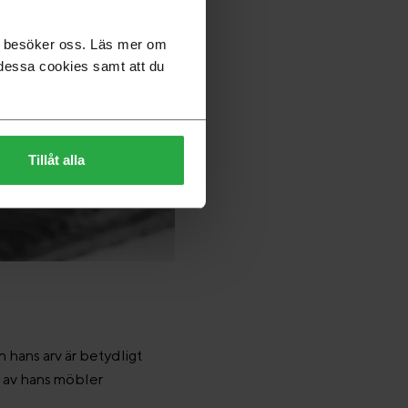
du besöker oss. Läs mer om
dessa cookies samt att du
Tillåt alla
en hans arv är betydligt
a av hans möbler