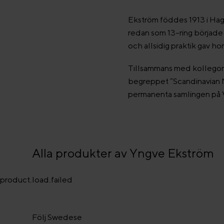
Ekström föddes 1913 i Haga
redan som 13-ring började 
och allsidig praktik gav ho
Tıllsammans med kollegor
begreppet ”Scandinavian M
permanenta samlingen på 
Alla produkter av Yngve Ekström
product.load.failed
Följ Swedese