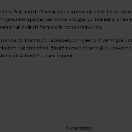
fors i Småland där Sveriges äldsta pinnstolsfabrik fanns. Hans
Yngve arbeta på snickerifabriker i Vaggeryd. Kombinationen av
nom en unik känsla för material och konstruktion.
 som Aalto, Mathsson, Jacobsen och Kjærholm var Yngve Eks
odern” världsberömt. Ekströms möbler har ställts ut över hela
Victoria & Albert Museum i London.
Nyhetsbrev