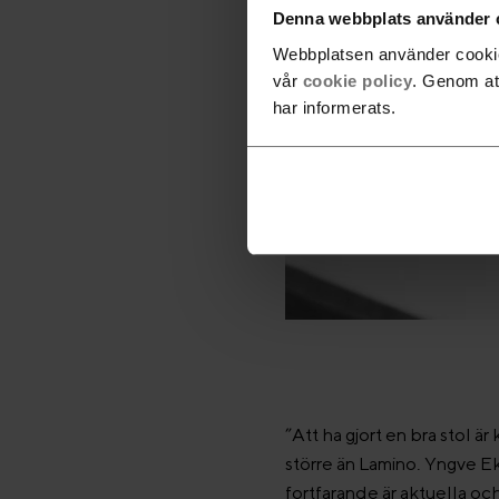
Denna webbplats använder 
Webbplatsen använder cookies
vår
cookie policy
. Genom at
har informerats.
”Att ha gjort en bra stol är
större än Lamino. Yngve Ek
fortfarande är aktuella och