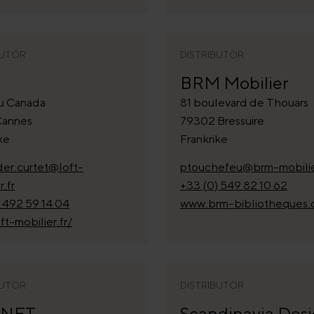
BUTÖR
DISTRIBUTÖR
BRM Mobilier
du Canada
81 boulevard de Thouars
Cannes
79302 Bressuire
ke
Frankrike
der.curtet@loft-
ptouchefeu@brm-mobilier
r.fr
+33 (0) 549 82 10 62
 492 59 14 04
www.brm-bibliotheques.
t-mobilier.fr/
BUTÖR
DISTRIBUTÖR
ONET
Scandinavia Des