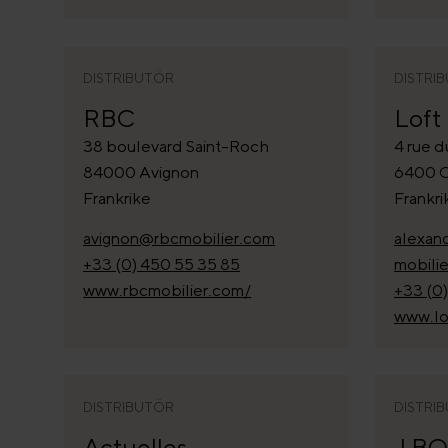
DISTRIBUTÖR
DISTRI
RBC
Loft
38 boulevard Saint-Roch
4 rue 
84000 Avignon
6400 
Frankrike
Frankri
avignon@rbcmobilier.com
alexan
+33 (0) 450 55 35 85
mobilie
www.rbcmobilier.com/
+33 (0)
www.lof
DISTRIBUTÖR
DISTRI
Actuelles
J.B