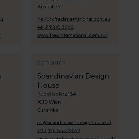
Australien
au
hello@fredinternational.com.au
+612 9310 3263
/
www.fredinternational.com.au/
DISTRIBUTÖR
s
Scandinavian Design
House
Rudolfsplatz 13A
1010 Wien
Österrike
mf@scandinaviandesignhouse.at
+43 (0)1 533 23 62
www.scandinaviandesignhouse.at/