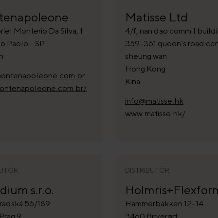
tenapoleone
Matisse Ltd
riel Monterio Da Silva, 1
4/f, nan dao comm`l buildi
o Paolo - SP
359-361 queen`s road cen
en
sheung wan
Hong Kong
ontenapoleone.com.br
Kina
ntenapoleone.com.br/
info@matisse.hk
www.matisse.hk/
BUTÖR
DISTRIBUTÖR
dium s.r.o.
Holmris+Flexfor
adská 56/189
Hammerbakken 12-14
Prag 9
3460 Birkerød