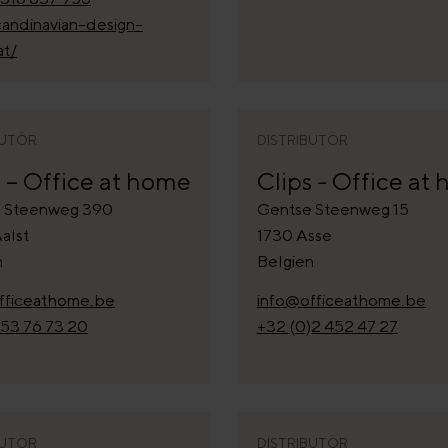
andinavian-design-
at/
BUTÖR
DISTRIBUTÖR
s – Office at home
Clips - Office at
 Steenweg 390
Gentse Steenweg 15
alst
1730 Asse
n
Belgien
fficeathome.be
info@officeathome.be
)53 76 73 20
+32 (0)2 452 47 27
BUTÖR
DISTRIBUTÖR