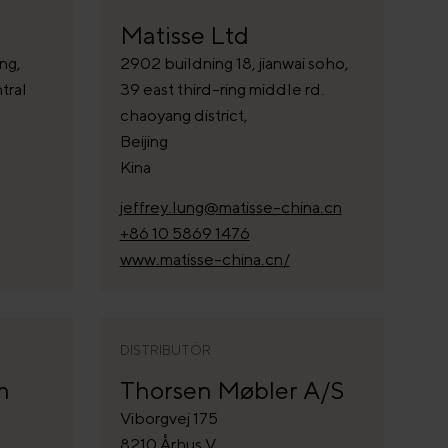
Matisse Ltd
ng,
2902 buildning 18, jianwai soho,
tral
39 east third-ring middle rd.
chaoyang district,
Beijing
Kina
jeffrey.lung@matisse-china.cn
+86 10 5869 1476
www.matisse-china.cn/
DISTRIBUTÖR
m
Thorsen Møbler A/S
Viborgvej 175
8210 Århus V