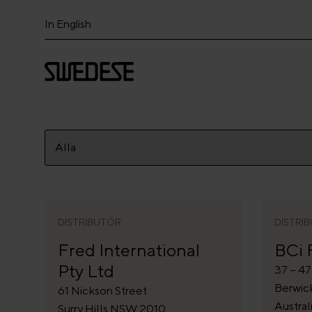
In English
DISTRIBUTÖR
DISTRI
Fred International
BCi 
Pty Ltd
37 – 4
Berwic
61 Nickson Street
Austral
Surry Hills NSW 2010