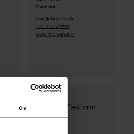
Danmark
mail@thorsen.dk
+45 86752999
www.thorsen.dk/
DISTRIBUTÖR
Holmris+Flexform
Om
gang 6
Truckvej 5
4600 Køge
Danmark