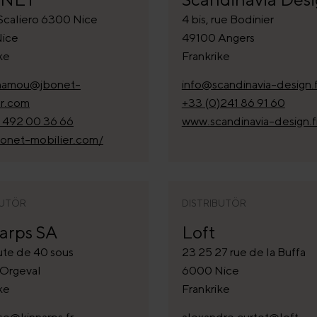
Scaliero 6300 Nice
4 bis, rue Bodinier
ice
49100 Angers
ke
Frankrike
hamou@jbonet-
info@scandinavia-design.f
er.com
+33 (0)241 86 91 60
) 492 00 36 66
www.scandinavia-design.f
onet-mobilier.com/
BUTÖR
DISTRIBUTÖR
arps SA
Loft
ute de 40 sous
23 25 27 rue de la Buffa
Orgeval
6000 Nice
ke
Frankrike
se@kinnarps.fr
alexandre.curtet@loft-