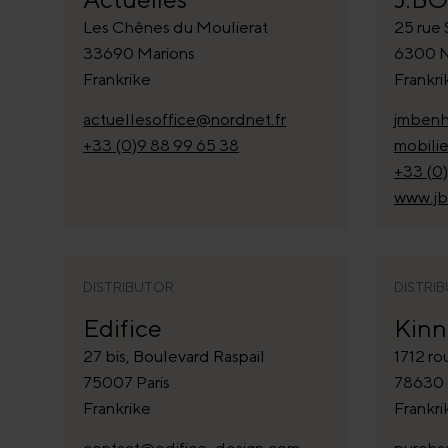
Les Chênes du Moulierat
25 rue 
33690 Marions
6300 N
Frankrike
Frankri
actuellesoffice@nordnet.fr
jmben
+33 (0)9 88 99 65 38
mobili
+33 (0
www.jb
DISTRIBUTÖR
DISTRI
Edifice
Kinn
27 bis, Boulevard Raspail
1712 ro
75007 Paris
78630 
Frankrike
Frankri
contact@edifice-design.com
purcha