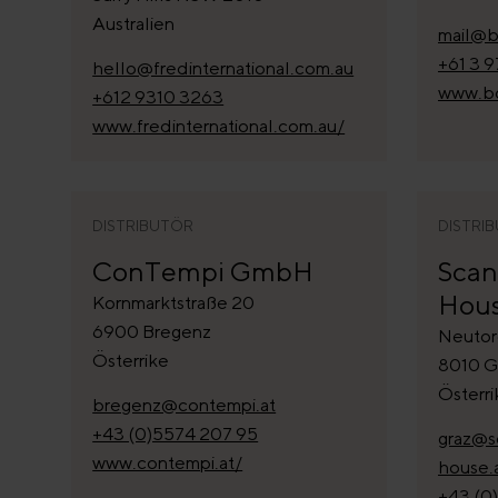
Australien
mail@b
+61 3 
hello@fredinternational.com.au
www.bc
+612 9310 3263
www.fredinternational.com.au/
DISTRIBUTÖR
DISTRI
ConTempi GmbH
Scan
Hou
Kornmarktstraße 20
6900 Bregenz
Neutor
Österrike
8010 G
Österri
bregenz@contempi.at
+43 (0)5574 207 95
graz@s
www.contempi.at/
house.
+43 (0