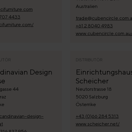
Australien
cifurniture.com
9707 4433
trade@cubencircle.com.
ifurniture.com/
+61 2 8040 4983
www.cubencircle.com.au
BUTÖR
DISTRIBUTÖR
dinavian Design
Einrichtungshau
se
Scheicher
gasse 44
Neutorstrasse 18
raz
5020 Salzburg
ke
Österrike
candinavian-design-
+43 (0)66 284 5313
at
www.scheicher.net/
)316 837 956