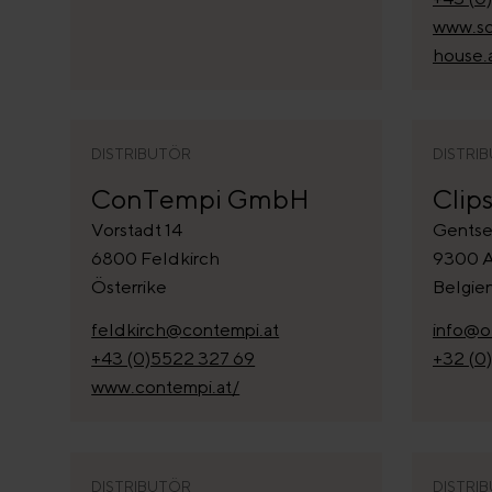
www.sc
house.
DISTRIBUTÖR
DISTRI
ConTempi GmbH
Clip
Vorstadt 14
Gentse
6800 Feldkirch
9300 A
Österrike
Belgie
feldkirch@contempi.at
info@o
+43 (0)5522 327 69
+32 (0
www.contempi.at/
DISTRIBUTÖR
DISTRI