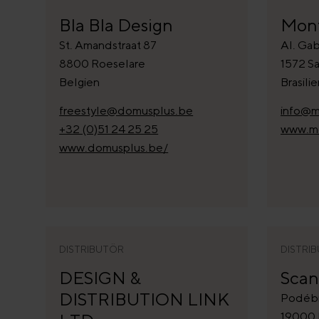
Bla Bla Design
Mon
St. Amandstraat 87
Al. Gab
8800 Roeselare
1572 Sa
Belgien
Brasili
freestyle@domusplus.be
info@m
+32 (0)51 24 25 25
www.mo
www.domusplus.be/
DISTRIBUTÖR
DISTRI
DESIGN &
Scan
DISTRIBUTION LINK
Podébr
19000 