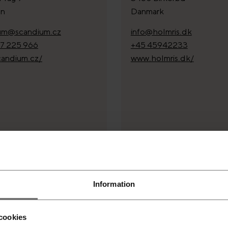
en
Danmark
um@scandium.cz
info@holmris.dk
7 225 966
+45 45942233
andium.cz/
www.holmris.dk/
BUTÖR
DISTRIBUTÖR
l Plus
Botium
Information
ade 44
Carl Jacobsens Vej 16, op
underskov
2500 Valby
cookies
rk
Danmark