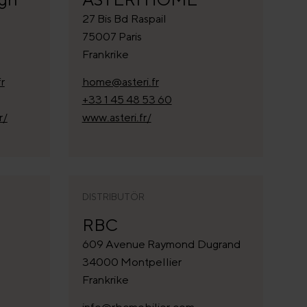
27 Bis Bd Raspail
75007 Paris
Frankrike
r
home@asteri.fr
+33 1 45 48 53 60
r/
www.asteri.fr/
DISTRIBUTÖR
RBC
609 Avenue Raymond Dugrand
34000 Montpellier
Frankrike
info@rbcmobilier.com