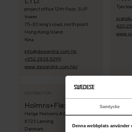
LTD.
Tjecki
project office 12th floor, SUP
tower
scandi
75-83 king’s road, north point
420 25
Hong Kong Island
www.sc
Kina
info@designlink.com.hk
+852 2838 8299
www.designlink.com.hk/
DISTRIBUTÖR
DISTRI
Holmris+Flexform
Lewe
Samtycke
Helge Nielsens Allé 7
Storeg
8723 Løsning
6640 L
Denna webbplats använder 
Danmark
Danma