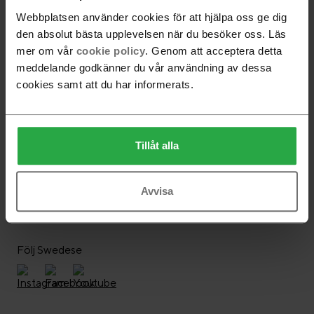
Webbplatsen använder cookies för att hjälpa oss ge dig
den absolut bästa upplevelsen när du besöker oss. Läs
mer om vår
cookie policy
. Genom att acceptera detta
meddelande godkänner du vår användning av dessa
Happy swing snurrfåtölj
Happy swing snurrfåtölj
cookies samt att du har informerats.
hög
låg
fr.
23 900 SEK
fr.
19 500 SEK
Tillåt alla
Alla produkter är laddade
Avvisa
Följ Swedese