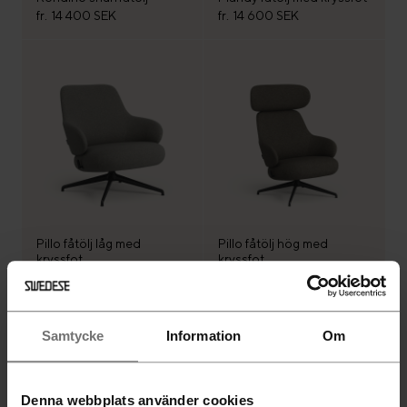
fr.
14 400 SEK
fr.
14 600 SEK
Pillo fåtölj låg med
Pillo fåtölj hög med
kryssfot
kryssfot
fr.
29 600 SEK
fr.
33 900 SEK
Samtycke
Information
Om
Denna webbplats använder cookies