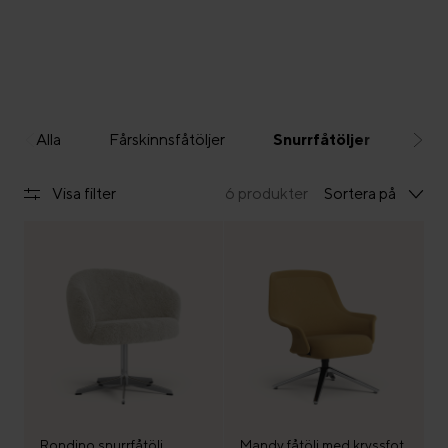
Alla
Fårskinnsfåtöljer
Snurrfåtöljer
Skin
Visa filter
6 produkter
Sortera på
Rondino snurrfåtölj
Mandy fåtölj med kryssfot