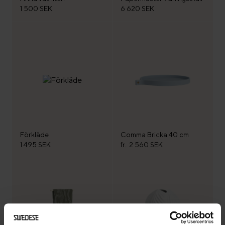
1 500 SEK
6 620 SEK
Förkläde
Comma Bricka 40 cm
1 495 SEK
fr.
2 560 SEK