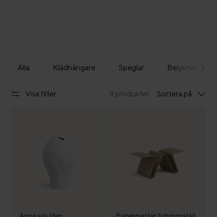
Alla
Klädhängare
Speglar
Belysning
Visa filter
8 produkter
Sortera på
Anna vas liten
Papermaster tidningsställ