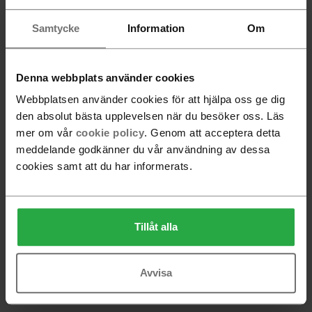
Samtycke
Information
Om
Fanér pläd
Anna vas stor
Denna webbplats använder cookies
1 700 SEK
1 880 SEK
Webbplatsen använder cookies för att hjälpa oss ge dig
den absolut bästa upplevelsen när du besöker oss. Läs
mer om vår
cookie policy
. Genom att acceptera detta
meddelande godkänner du vår användning av dessa
cookies samt att du har informerats.
Tillåt alla
Tree Mini
Comma Bricka 52 cm
960 SEK
fr.
3 000 SEK
Avvisa