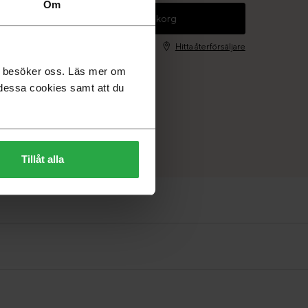
Om
+
Lägg i varukorg
Hitta återförsäljare
du besöker oss. Läs mer om
dessa cookies samt att du
Tillåt alla