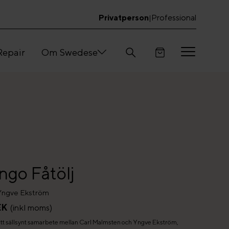
Privatperson
Professional
|
Repair
Om Swedese
ngo Fåtölj
Yngve Ekström
EK
(inkl moms)
tt sällsynt samarbete mellan Carl Malmsten och Yngve Ekström,