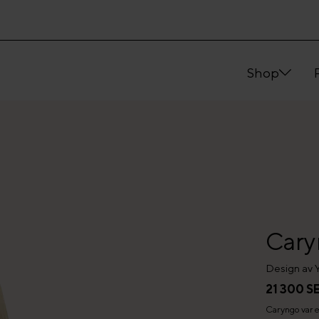
Shop
Cary
Design av 
21 300 S
Caryngo var e