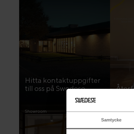
Hitta kontaktuppgifter
till oss på Swedese
Återf
Showroom
Samtycke