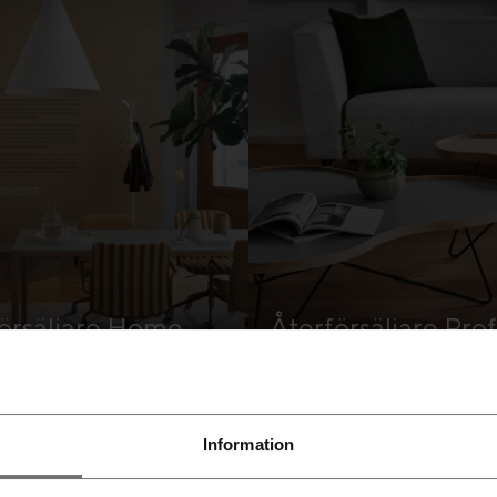
örsäljare Home
Återförsäljare Pro
Tapetserare
Information