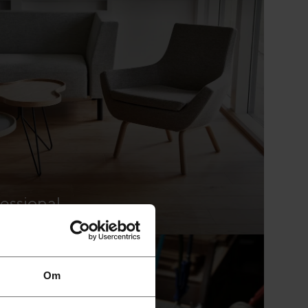
fessional
Om