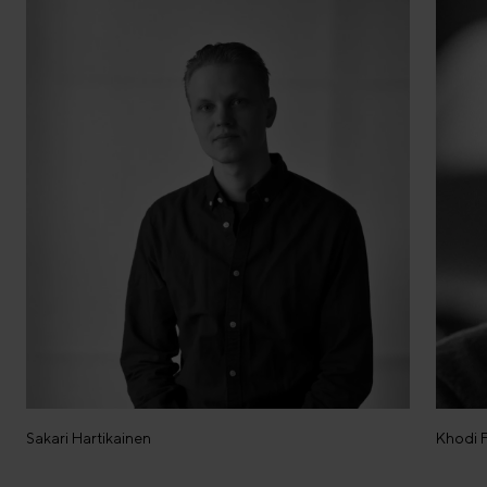
Sakari Hartikainen
Khodi F