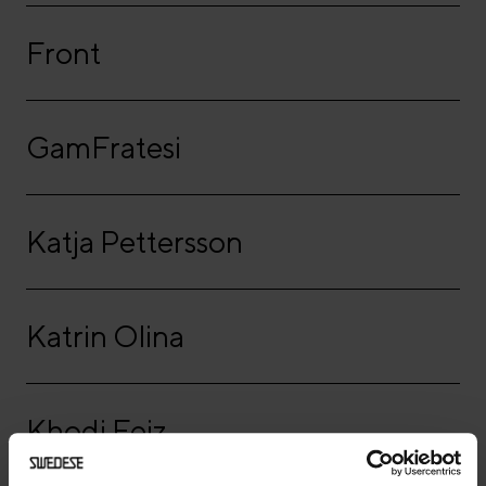
Front
GamFratesi
Katja Pettersson
Katrin Olina
Khodi Feiz