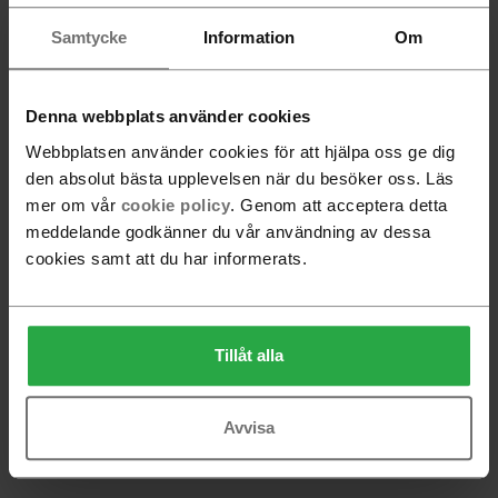
Lars Pettersson
Samtycke
Information
Om
Denna webbplats använder cookies
Leila Atlassi
Webbplatsen använder cookies för att hjälpa oss ge dig
den absolut bästa upplevelsen när du besöker oss. Läs
mer om vår
cookie policy
. Genom att acceptera detta
Matti Klenell
meddelande godkänner du vår användning av dessa
cookies samt att du har informerats.
Mia Lagerman
Tillåt alla
Michael Young
Avvisa