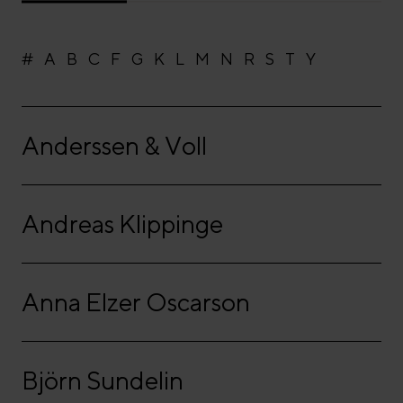
#
A
B
C
F
G
K
L
M
N
R
S
T
Y
Anderssen & Voll
Andreas Klippinge
Anna Elzer Oscarson
Björn Sundelin