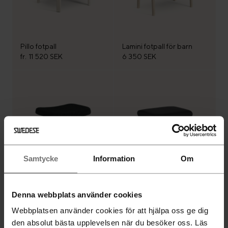
Pillo fotpall
Lamini fotpall för barn
fr.
11 520 SEK
6 350 SEK
Samtycke
Information
Om
Happy fotpall
Lazy fotpall
Denna webbplats använder cookies
fr.
7 980 SEK
fr.
6 380 SEK
Webbplatsen använder cookies för att hjälpa oss ge dig
den absolut bästa upplevelsen när du besöker oss. Läs