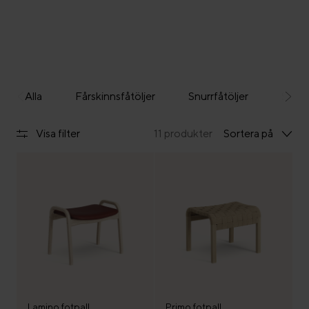
Alla
Fårskinnsfåtöljer
Snurrfåtöljer
Skinn
Visa filter
11 produkter
Sortera på
Lamino fotpall
Primo fotpall