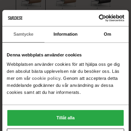
31 500 SEK
28 900 SEK
31 500 SEK
+
2
Samtycke
Information
Om
31 500 SEK
Denna webbplats använder cookies
Webbplatsen använder cookies för att hjälpa oss ge dig
VALD PRODUKT
den absolut bästa upplevelsen när du besöker oss. Läs
Stål krom, Läderlindat, Tärnsjö 8632 Cognac, Läder,
mer om vår
cookie policy
. Genom att acceptera detta
Elmo Soft 33077 Ljusbrun
meddelande godkänner du vår användning av dessa
cookies samt att du har informerats.
-
+
Tillåt alla
Lägg i varukorg
Hitta återförsäljare