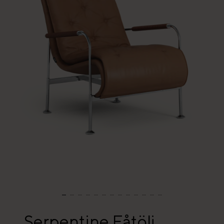
Serpentine Fåtölj