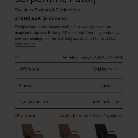
Design av Broberg & Ridderstråle
31 500 SEK
(inkl moms)
Fåtöljen Serpentine började med en S-kurva i blyerts och en
magkänsla signerad Broberg & Ridderstråle. Den slingrande kurvan
blev så småningom till en nätt fåtölj uppburen på tunna stålben.
Visa mer text
Formspråket känns självklart, medan detaljomsorgen är enorm.
Stålrör sveper sömlöst runt det S-formade skalet för att till sist
landa i små fötter av rostfritt stål som reflekterar ljuset. Dynan,
VÄLJ
Artikelnummer
:
24801|9070470041
klädd i fårskinn, läder eller tyg, kan enkelt tas av, precis som alla
fåtöljens komponenter är möjliga att ta isär och renovera.
Utförande
Stål krom
Armstöden finns som trärena eller lindade med läder för att ge
fåtöljen en mängd olika uttryck.
Stål krom
Klädsel
Läder
Stål Nutmeg RAL 1019
Läder
Typ av armstöd
Läderlindat
Stål Mörkbrun RAL 8019
Tyg
Utförande
Läderlindat
Läder, Elmo Soft 33077 Ljusbrun
Stål Röd RAL 3009
Fårskinn
Ek