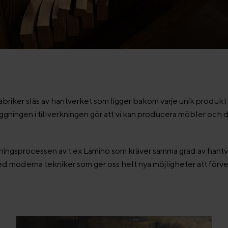
riker slås av hantverket som ligger bakom varje unik produkt 
gningen i tillverkningen gör att vi kan producera möbler och 
kningsprocessen av t ex Lamino som kräver samma grad av hant
d moderna tekniker som ger oss helt nya möjligheter att förv