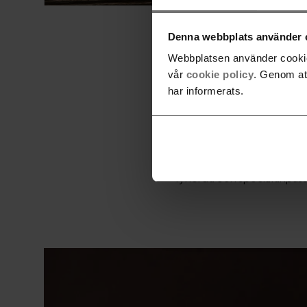
Denna webbplats använder 
Webbplatsen använder cookies
vår
cookie policy
. Genom at
Vår ena fabrik ligger i Vagg
har informerats.
möbler fram, i nära samar
tillverkningskedjan – från
produkt, till varje moment
Det nära samarbetet mellan
lyhörda och specialanpassa