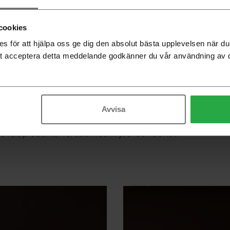
cookies
 för att hjälpa oss ge dig den absolut bästa upplevelsen när 
t acceptera detta meddelande godkänner du vår användning av 
eryd, i anslutning till vårt huvudkontor, den andra i Äng utanför
bete mellan produktutveckling och produktion. Med full kontro
 prototypverkstaden som omvandlar formgivarens idé och desig
 i produktionen – kan vi ta oss an även avancerade utmaningar.
Avvisa
 produktutveckling och produktion gör också att vi har stora m
 våra produkter för särskilda miljöer och behov.