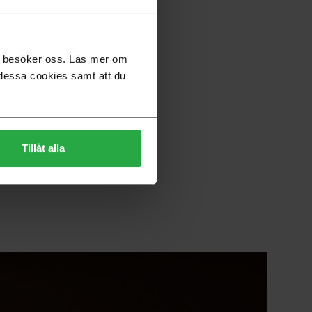
du besöker oss. Läs mer om
dessa cookies samt att du
 Nässjö. Här växer våra
ll på hela
nskiss till en producerbar
Tillåt alla
öjligheter att vara