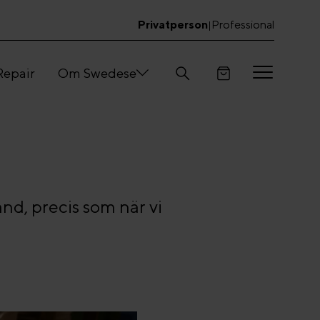
Privatperson
Professional
|
Repair
Om Swedese
and, precis som när vi