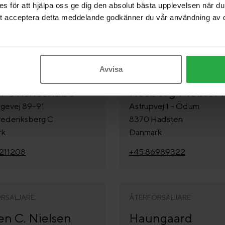
 för att hjälpa oss ge dig den absolut bästa upplevelsen när 
Danmark
62 5400
t acceptera detta meddelande godkänner du vår användning av 
+45 98351022
Avvisa
RSÄLJARE
ÅTERFÖRSÄLJARE
n Önskeskabe
Rosborg Möbler 
ngevej 89-91
Astrupvej 1 - Ödum
rederiksberg C
8370 Hadsten
rk
Danmark
211208
+45 86989322
RSÄLJARE
ÅTERFÖRSÄLJARE
en C. Nielsen
Haungaard