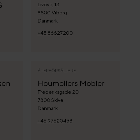
S
Livövej 13
8800 Viborg
Danmark
+45 86627200
ÅTERFÖRSÄLJARE
sen
Houmöllers Möbler
Frederiksgade 20
7800 Skive
Danmark
+45 97520453