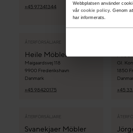
Webbplatsen använder cookies
+45 97341344
+45 62
vår
cookie policy
. Genom at
har informerats.
ÅTERFÖRSÄLJARE
ÅTERFÖ
Heile Möbler
Aise
Maigaardsvej 118
Gl. Ko
9900 Frederikshavn
1850 F
Danmark
Danma
+45 98420175
+45 33
ÅTERFÖRSÄLJARE
ÅTERFÖ
Svanekjaer Möbler
Jörg