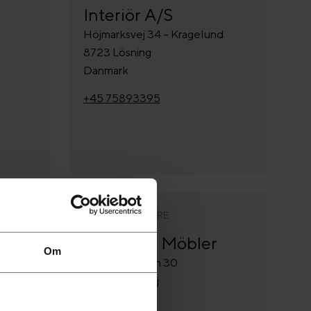
Interiör A/S
Höjmarksvej 34 - Kragelund
8723 Lösning
Danmark
+45 75893395
ÅTERFÖRSÄLJARE
Brdr. Friis Möbler
Om
Mellemvangen 30
2700 Brönshöj
Danmark