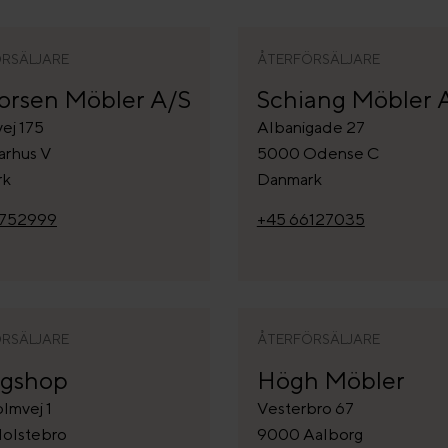
RSÄLJARE
ÅTERFÖRSÄLJARE
orsen Möbler A/S
Schiang Möbler 
ej 175
Albanigade 27
arhus V
5000 Odense C
rk
Danmark
6752999
+45 66127035
RSÄLJARE
ÅTERFÖRSÄLJARE
ngshop
Högh Möbler
lmvej 1
Vesterbro 67
olstebro
9000 Aalborg