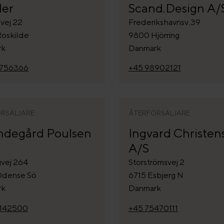
er
Scand.Design A/
ivej 22
Frederikshavnsv.39
oskilde
9800 Hjörring
rk
Danmark
6756366
+45 98902121
RSÄLJARE
ÅTERFÖRSÄLJARE
indegård Poulsen
Ingvard Christen
A/S
vej 264
Storströmsvej 2
Odense Sö
6715 Esbjerg N
rk
Danmark
6142500
+45 75470111