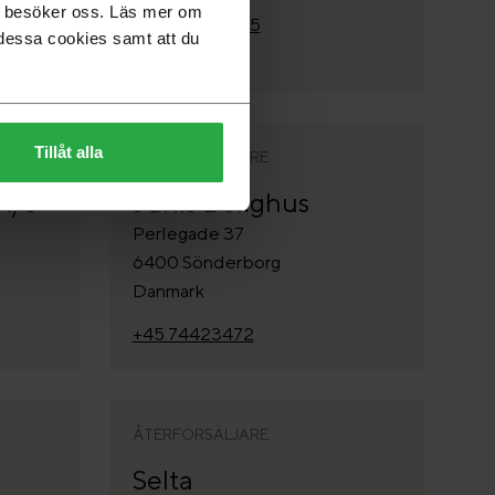
du besöker oss. Läs mer om
+45 38800005
dessa cookies samt att du
Tillåt alla
ÅTERFÖRSÄLJARE
A/S
Juhls Bolighus
Perlegade 37
6400 Sönderborg
Danmark
+45 74423472
ÅTERFÖRSÄLJARE
Selta