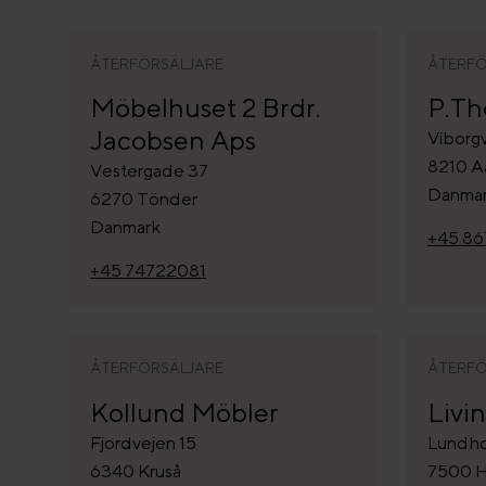
ÅTERFÖRSÄLJARE
ÅTERFÖ
Möbelhuset 2 Brdr.
P.Th
Jacobsen Aps
Viborgv
8210 A
Vestergade 37
Danma
6270 Tönder
Danmark
+45 8
+45 74722081
ÅTERFÖRSÄLJARE
ÅTERFÖ
Kollund Möbler
Livi
Fjordvejen 15
Lundho
6340 Kruså
7500 H