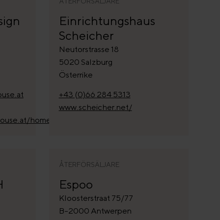
ÅTERFÖRSÄLJARE
sign
Einrichtungshaus
Scheicher
Neutorstrasse 18
5020 Salzburg
Österrike
use.at
+43 (0)66 284 5313
www.scheicher.net/
house.at/home
ÅTERFÖRSÄLJARE
H
Espoo
Kloosterstraat 75/77
B-2000 Antwerpen