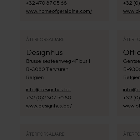
+32 470 87 05 68
+32 (0
www.homeofgeraldine.com/
www.do
ÅTERFÖRSÄLJARE
ÅTERFÖ
Designhus
Offi
Brusselsesteenweg 4F bus 1
Gentse
B-3080 Tervruren
B-9300
Belgien
Belgie
info@designhus.be
info@o
+32 (0)2 307 50 80
+32 (0
www.designhus.be/
www.of
ÅTERFÖRSÄLJARE
ÅTERFÖ