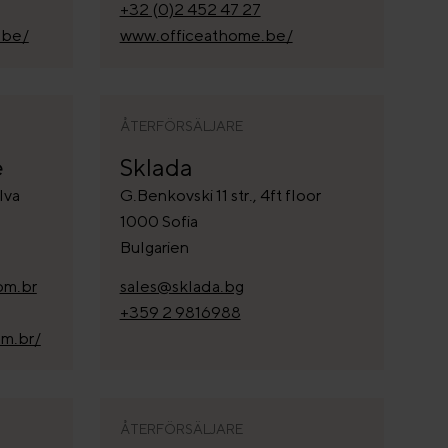
+32 (0)2 452 47 27
.be/
www.officeathome.be/
ÅTERFÖRSÄLJARE
e
Sklada
lva
G.Benkovski 11 str., 4ft floor
1000 Sofia
Bulgarien
om.br
sales@sklada.bg
+359 2 9816988
m.br/
ÅTERFÖRSÄLJARE