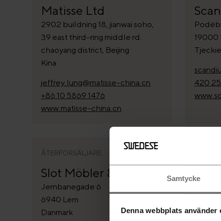
Matisse Ltd
Scan
2902 buildning 18, jianwai soho,
Podébr
39 east third-ring middle rd.
19000 
chaoyang district, Beijing
Tjecki
Kina
scandi
jeffrey.lung@matisse-china.cn
420 25
+86 10 5869 1476
www.sc
www.matisse-china.cn
ÅTERFÖRSÄLJARE
ÅTERFÖ
Slot Möbler & Täpper
Tren
Samtycke
Jernbanegade 6
Bygmes
6940 Lem
5750 R
Denna webbplats använder 
Danmark
Danma