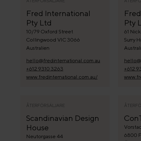
ÅTERFÖRSÄLJARE
ÅTERFÖ
Fred International
Fred
Pty Ltd
Pty 
10/79 Oxford Street
61 Nick
Collingwood VIC 3066
Surry 
Australien
Austral
hello@fredinternational.com.au
hello@
+612 9310 3263
+612 9
www.fredinternational.com.au/
www.fr
ÅTERFÖRSÄLJARE
ÅTERFÖ
Scandinavian Design
Con
House
Vorstad
6800 F
Neutorgasse 44