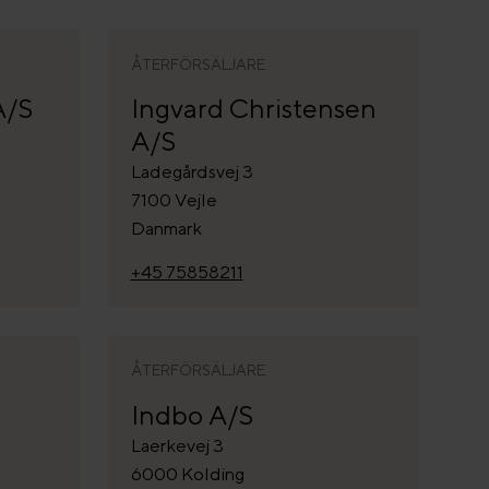
ÅTERFÖRSÄLJARE
A/S
Ingvard Christensen
A/S
Ladegårdsvej 3
7100 Vejle
Danmark
+45 75858211
ÅTERFÖRSÄLJARE
Indbo A/S
Laerkevej 3
6000 Kolding