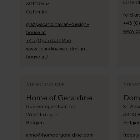
Österri
8010 Graz
Österrike
feldki
+43 (0
graz@scandinavian-design-
www.co
house.at
+43 (0)316 837 956
www.scandinavian-design-
house.at/
ÅTERFÖRSÄLJARE
ÅTERFÖ
Home of Geraldine
Domu
Boerenlegerstraat 161
St. Ama
2650 Edegen
8800 R
Belgien
Belgie
anne@homeofgeraldine.com
freest