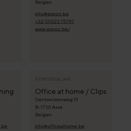
Belgien
info@espoo.be
+32 (0)323 75797
www.espoo.be/
ÅTERFÖRSÄLJARE
ning
Office at home / Clips
Gentsesteenweg 15
B-1730 Asse
Belgien
.be
info@officeathome.be