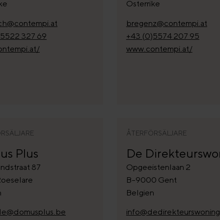
ke
Österrike
rch@contempi.at
bregenz@contempi.at
)5522 327 69
+43 (0)5574 207 95
ntempi.at/
www.contempi.at/
RSÄLJARE
ÅTERFÖRSÄLJARE
s Plus
De Direkteurswo
ndstraat 87
Opgeeistenlaan 2
oeselare
B-9000 Gent
n
Belgien
yle@domusplus.be
info@dedirekteurswoning