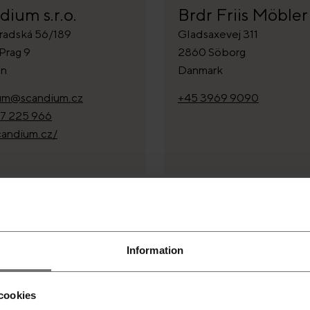
dium s.r.o.
Brdr Friis Möbler
adská 56/189
Gladsaxevej 311
Prag 9
2860 Söborg
en
Danmark
um@scandium.cz
+45 3969 9090
7 225 966
andium.cz/
RSÄLJARE
ÅTERFÖRSÄLJARE
d Bazaar
Bruno Sörensen
Information
Möbler
ter Vej 23
inge
Strandgade 3
cookies
rk
9240 Nibe