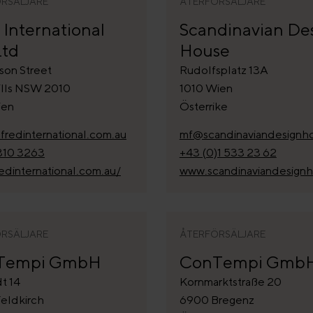
RSÄLJARE
ÅTERFÖRSÄLJARE
 International
Scandinavian De
Ltd
House
son Street
Rudolfsplatz 13A
Hills NSW 2010
1010 Wien
ien
Österrike
fredinternational.com.au
mf@scandinaviandesignho
310 3263
+43 (0)1 533 23 62
edinternational.com.au/
www.scandinaviandesign
RSÄLJARE
ÅTERFÖRSÄLJARE
Tempi GmbH
ConTempi Gmb
t 14
Kornmarktstraße 20
eldkirch
6900 Bregenz