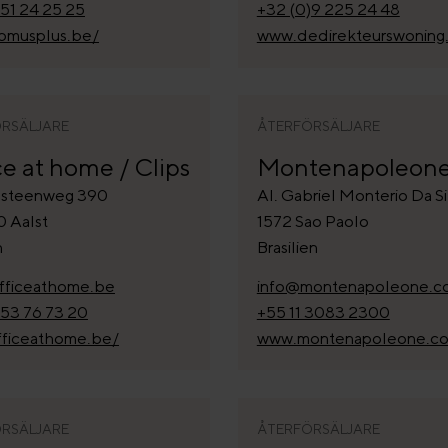
)51 24 25 25
+32 (0)9 225 24 48
musplus.be/
www.dedirekteurswoning
RSÄLJARE
ÅTERFÖRSÄLJARE
ce at home / Clips
Montenapoleon
steenweg 390
Al. Gabriel Monterio Da Si
 Aalst
1572 Sao Paolo
n
Brasilien
fficeathome.be
info@montenapoleone.c
)53 76 73 20
+55 11 3083 2300
ficeathome.be/
www.montenapoleone.co
RSÄLJARE
ÅTERFÖRSÄLJARE