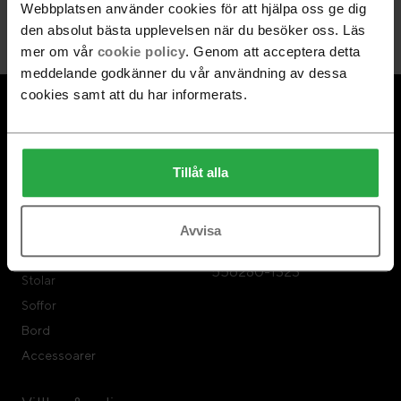
Webbplatsen använder cookies för att hjälpa oss ge dig
Gå med
den absolut bästa upplevelsen när du besöker oss. Läs
mer om vår
cookie policy
. Genom att acceptera detta
meddelande godkänner du vår användning av dessa
cookies samt att du har informerats.
Om Swedese
Swedese Möbler
Swedese Repair
Swedese Möbler AB
Tillåt alla
Hållbarhet
Formvägen 3
567 23 Vaggeryd
Tel: 0393-797 00
Produkter
Avvisa
Organisationsnr:
Fåtöljer
556280-1323
Stolar
Soffor
Bord
Accessoarer