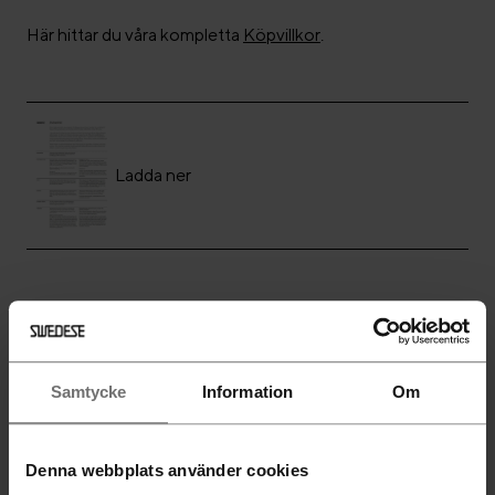
Här hittar du våra kompletta
Köpvillkor
.
Ladda ner
Följ Swedese
Samtycke
Information
Om
Denna webbplats använder cookies
Nyhetsbrev