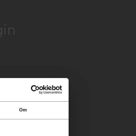
gin
Om