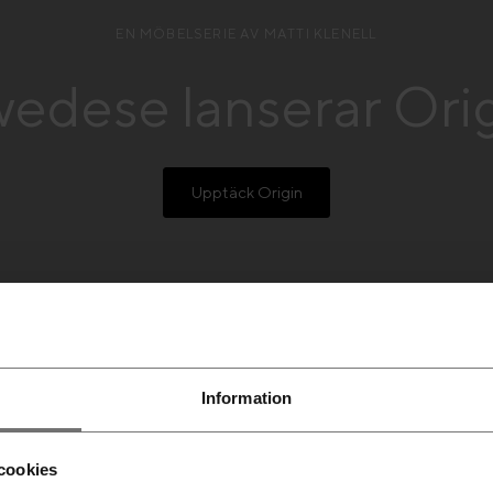
EN MÖBELSERIE AV MATTI KLENELL
edese lanserar Ori
Upptäck Origin
Information
cookies