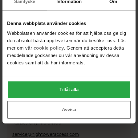
Samtycke
Information
Om
Vitoria-gasteiz
arcaya@arcaya.net
+34 945 462408
Denna webbplats använder cookies
Webbplatsen använder cookies för att hjälpa oss ge dig
den absolut bästa upplevelsen när du besöker oss. Läs
Phorma srl
mer om vår
cookie policy
. Genom att acceptera detta
Corso roma, 64
meddelande godkänner du vår användning av dessa
Pettenasco (no)
cookies samt att du har informerats.
info@phorma.com
+39 0323 89611
Tillåt alla
The Hightower Group
Avvisa
1808 Main Street
Kansas City, mo 64108
service@hightoweraccess.com