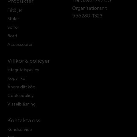
Tel: 0393-797 00
Produkter
Organisationsnr:
Fåtöljer
556280-1323
Stolar
Soffor
Bord
Accessoarer
Villkor & policyer
Integritetspolicy
Köpvillkor
Ångra ditt köp
Cookiepolicy
Visselblåsning
Kontakta oss
Kundservice