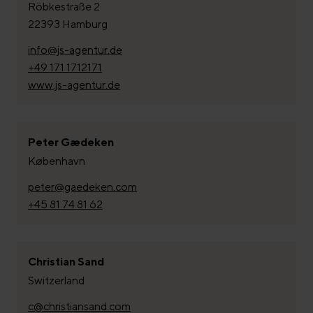
Röbkestraße 2
22393 Hamburg
info@js-agentur.de
+49 171 1712171
www.js-agentur.de
Peter Gædeken
København
peter@gaedeken.com
+45 81 74 81 62
Christian Sand
Switzerland
c@christiansand.com