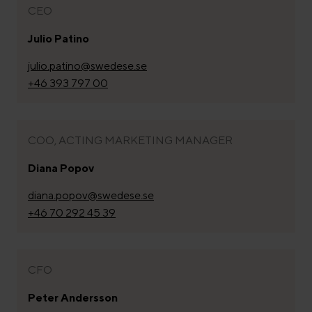
CEO
Julio Patino
julio.patino@swedese.se
+46 393 797 00
COO, ACTING MARKETING MANAGER
Diana Popov
diana.popov@swedese.se
+46 70 292 45 39
CFO
Peter Andersson