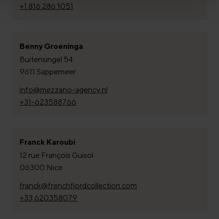
+1 816 286 1051
Benny Groeninga
Buitensingel 54
9611 Sappemeer
info@mezzano-agency.nl
+31-623588766
Franck Karoubi
12 rue François Guisol
06300 Nice
franck@frenchfjordcollection.com
+33 620358079