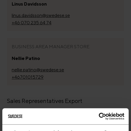
Linus Davidsson
linus.davidsson@swedese.se
+46 070 235 64 74
BUSINESS AREA MANAGER STORE
Nellie Patino
nellie.patino@swedese.se
+46701015729
Sales Representatives Export
Arcaya equip s.l.
Paseo de cervantes 7 b 2º dcha atico b