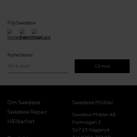
Följ Swedese
Nyhetsbrev
Gå med
Om Swedese
Swedese Möbler
Swedese Repair
Swedese Möbler AB
Hållbarhet
Formvägen 3
567 23 Vaggeryd