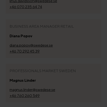
linus.davidsson@swedese.se
+46 070 235 64 74
BUSINESS AREA MANAGER RETAIL
Diana Popov
diana.popov@swedese.se
+46 70 292 45 39
PROFESSIONALS MARKET SWEDEN
Magnus Linder
magnus.linder@swedese.se
+46 760 260 549