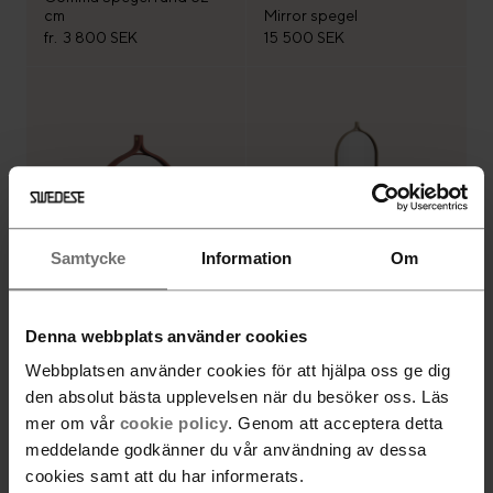
cm
Mirror spegel
fr.
3 800 SEK
15 500 SEK
Samtycke
Information
Om
Comma Spegel rund 40
cm
Comma Spegel oblong
Denna webbplats använder cookies
fr.
3 340 SEK
5 250 SEK
Webbplatsen använder cookies för att hjälpa oss ge dig
den absolut bästa upplevelsen när du besöker oss. Läs
mer om vår
cookie policy
. Genom att acceptera detta
Alla produkter är laddade
meddelande godkänner du vår användning av dessa
cookies samt att du har informerats.