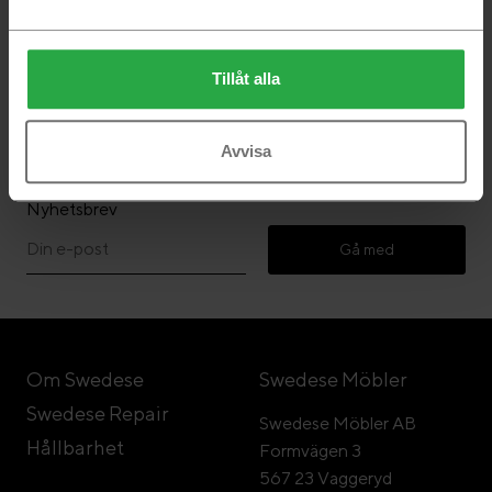
Tillåt alla
Följ Swedese
Avvisa
Nyhetsbrev
Gå med
Om Swedese
Swedese Möbler
Swedese Repair
Swedese Möbler AB
Hållbarhet
Formvägen 3
567 23 Vaggeryd