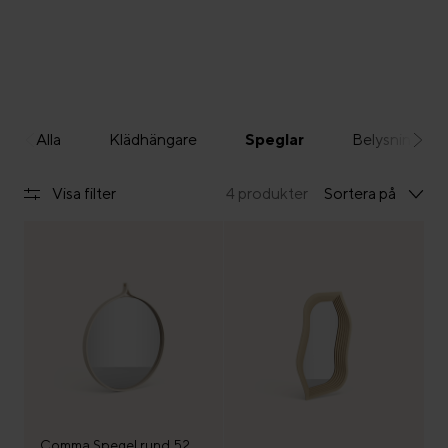
Alla
Klädhängare
Speglar
Belysning
Visa filter
4 produkter
Sortera på
Comma Spegel rund 52