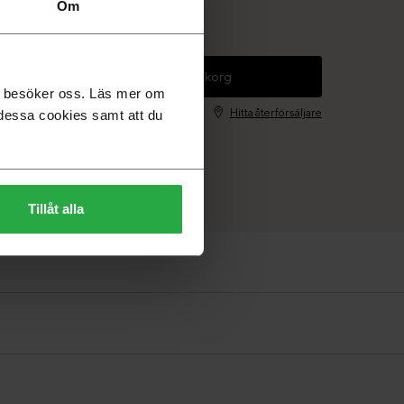
Om
svara. Leveranstid 6-8 veckor
+
Lägg i varukorg
du besöker oss. Läs mer om
Hitta återförsäljare
dessa cookies samt att du
Tillåt alla