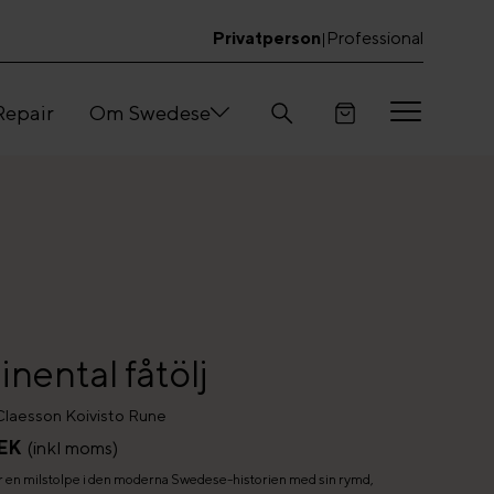
Privatperson
Professional
|
Repair
Om Swedese
nental fåtölj
Claesson Koivisto Rune
EK
(inkl moms)