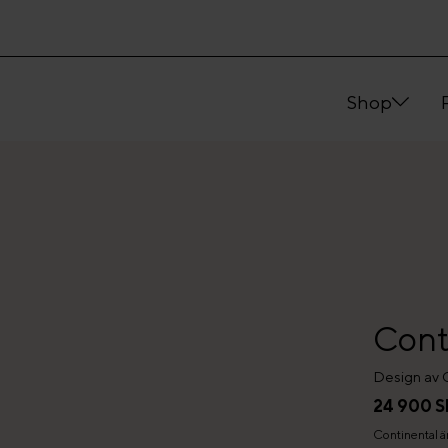
Shop
Conti
Design av 
24 900 S
Continental är en milstolpe i den moderna Swedese-historien med sin rymd,