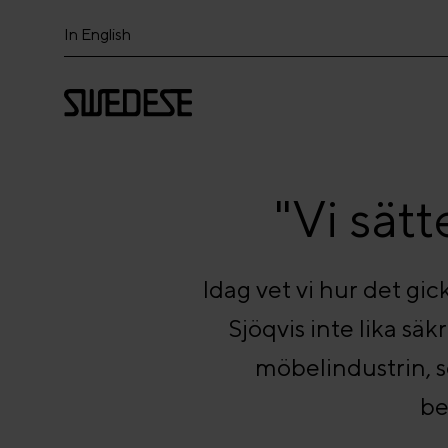
In English
"Vi sätt
Idag vet vi hur det gi
Sjöqvis inte lika säk
möbelindustrin, s
be