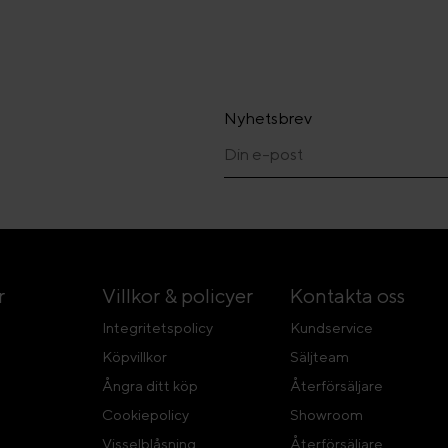
Nyhetsbrev
r
Villkor & policyer
Kontakta oss
Integritetspolicy
Kundservice
Köpvillkor
Säljteam
Ångra ditt köp
Återförsäljare
Cookiepolicy
Showroom
Visselblåsning
Återförsäljare