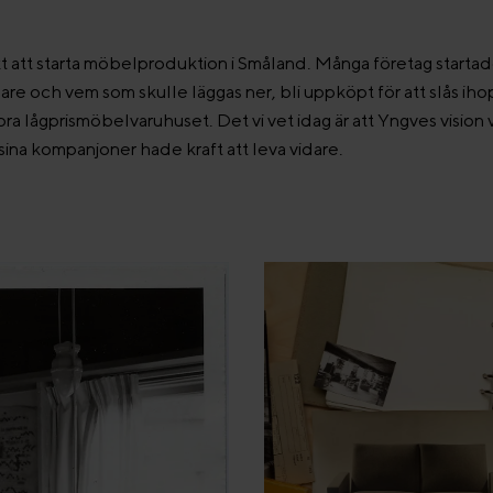
kt att starta möbelproduktion i Småland. Många företag starta
re och vem som skulle läggas ner, bli uppköpt för att slås ihop 
ora lågprismöbelvaruhuset. Det vi vet idag är att Yngves vision 
ina kompanjoner hade kraft att leva vidare.