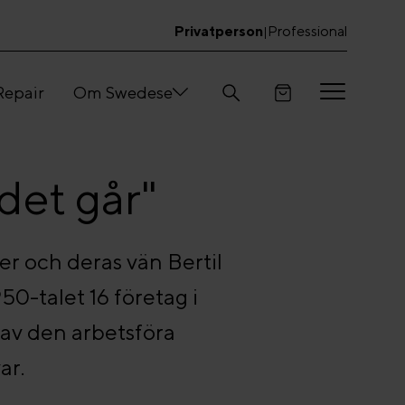
Privatperson
Professional
|
Repair
Om Swedese
 det går"
er och deras vän Bertil
950-talet 16 företag i
 av den arbetsföra
ar.