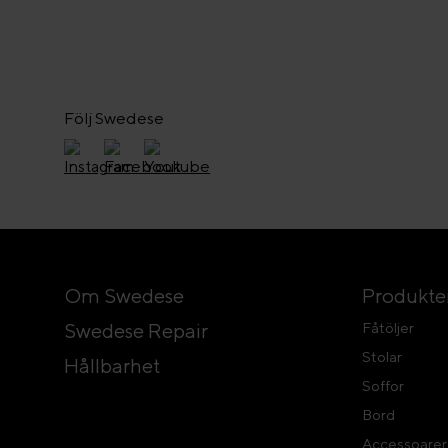
Följ Swedese
Om Swedese
Produkte
Swedese Repair
Fåtöljer
Stolar
Hållbarhet
Soffor
Bord
Accessoarer