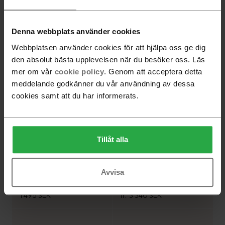
Denna webbplats använder cookies
Tree wall väggmonterad
Pile lampa stor
rockhängare 134 cm
Webbplatsen använder cookies för att hjälpa oss ge dig
17 200 SEK
fr.
5 200 SEK
den absolut bästa upplevelsen när du besöker oss. Läs
mer om vår
cookie policy
. Genom att acceptera detta
meddelande godkänner du vår användning av dessa
cookies samt att du har informerats.
Tillåt alla
Avvisa
Comma Spegel rund 40
Förkläde
cm
1 495 SEK
fr.
3 340 SEK