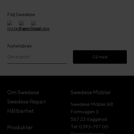
Följ Swedese
Nyhetsbrev
Gå med
Om Swedese
Swedese Möbler
Swedese Repair
Swedese Möbler AB
Hållbarhet
Formvägen 3
567 23 Vaggeryd
Tel: 0393-797 00
Produkter