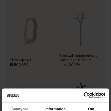
Tree wall väggmonterad
Mirror spegel
rockhängare 194 cm
15 500 SEK
fr.
6 400 SEK
Samtycke
Information
Om