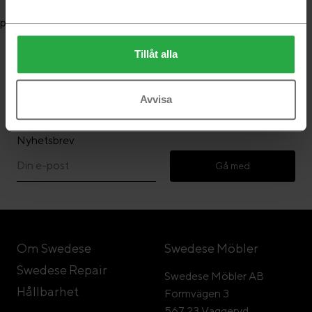
product.load.failed
Tillåt alla
Följ Swedese
Avvisa
Nyhetsbrev
Gå med
Om Swedese
Swedese Möbler
Swedese Repair
Swedese Möbler AB
Hållbarhet
Formvägen 3
567 23 Vaggeryd