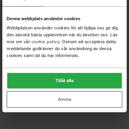
Ask naturlack, Läder, Elmo Soft 99999 Svart
Beställningsvara. Leveranstid 6-8 veckor
Denna webbplats använder cookies
Webbplatsen använder cookies för att hjälpa oss ge dig
-
+
den absolut bästa upplevelsen när du besöker oss. Läs
mer om vår
cookie policy
. Genom att acceptera detta
Lägg i varukorg
meddelande godkänner du vår användning av dessa
cookies samt att du har informerats.
Hitta återförsäljare
Tillåt alla
Produktinformation
Avvisa
Dokument