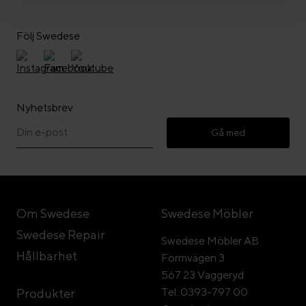
Följ Swedese
Nyhetsbrev
Gå med
Om Swedese
Swedese Möbler
Swedese Repair
Swedese Möbler AB
Hållbarhet
Formvägen 3
567 23 Vaggeryd
Tel: 0393-797 00
Produkter