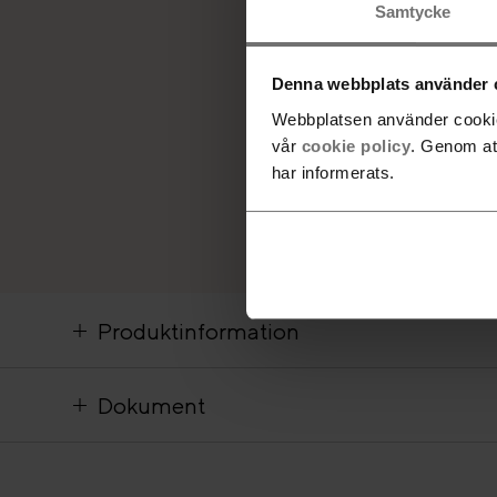
Samtycke
Denna webbplats använder 
Webbplatsen använder cookies
vår
cookie policy
. Genom at
har informerats.
Produktinformation
Dokument