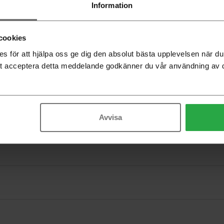
Information
Vit lamin
Vit laminat,
Svart lam
Beställning
cookies
 för att hjälpa oss ge dig den absolut bästa upplevelsen när 
-
t acceptera detta meddelande godkänner du vår användning av 
Avvisa