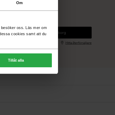
Om
at, Björk naturlack
 Ek naturlack, 39
inat, Björk naturlack
svara. Leveranstid 6-8 veckor
du besöker oss. Läs mer om
+
Lägg i varukorg
dessa cookies samt att du
Hitta återförsäljare
Tillåt alla