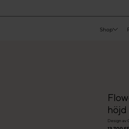
Shop
Flow
höjd
Design av 