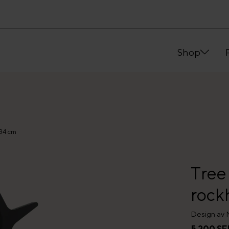
Shop
134 cm
Tree
rock
Design av M