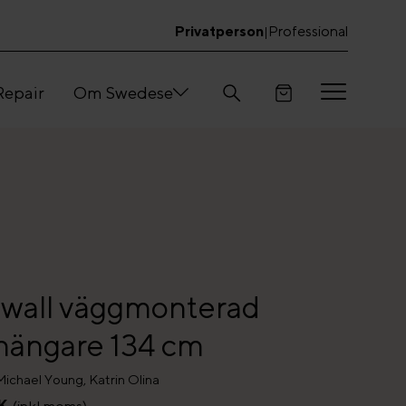
Privatperson
Professional
|
Repair
Om Swedese
 wall väggmonterad
hängare 134 cm
ichael Young, Katrin Olina