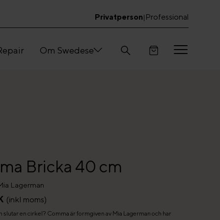
Privatperson
Professional
|
Repair
Om Swedese
a Bricka 40 cm
Mia Lagerman
K
(inkl moms)
ch slutar en cirkel? Comma är formgiven av Mia Lagerman och har