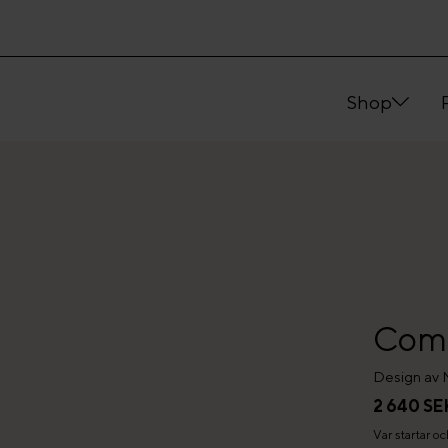
Shop
Comm
Design av 
2 640 SE
Var startar o