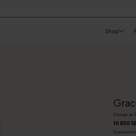
Shop
Grac
Design av 
10 850 S
Grace barstol