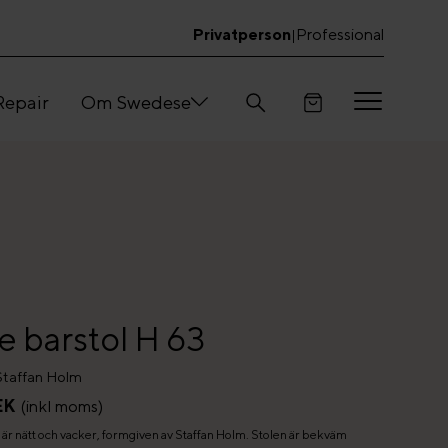
Privatperson
Professional
|
Repair
Om Swedese
e barstol H 63
Staffan Holm
EK
(inkl moms)
 är nätt och vacker, formgiven av Staffan Holm. Stolen är bekväm