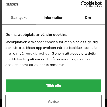
560 SEK
Samtycke
Information
Om
Alla produkter är laddade
Denna webbplats använder cookies
Webbplatsen använder cookies för att hjälpa oss ge dig
den absolut bästa upplevelsen när du besöker oss. Läs
Följ Swedese
mer om vår
cookie policy
. Genom att acceptera detta
meddelande godkänner du vår användning av dessa
cookies samt att du har informerats.
Nyhetsbrev
Gå med
Tillåt alla
Avvisa