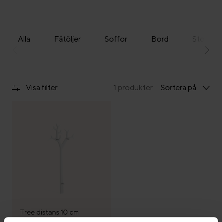
Alla
Fåtöljer
Soffor
Bord
Stolar
Visa filter
1 produkter
Sortera på
Tree distans 10 cm