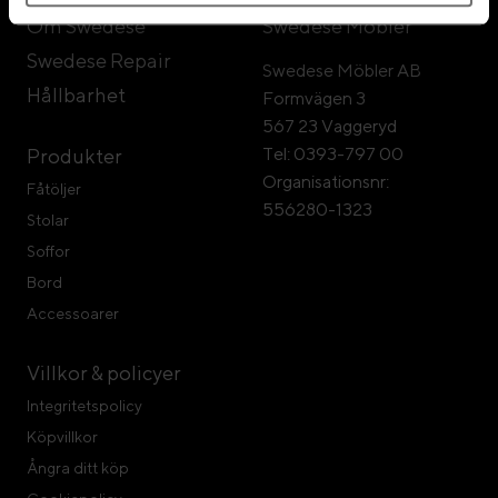
Om Swedese
Swedese Möbler
Swedese Repair
Swedese Möbler AB
Hållbarhet
Formvägen 3
567 23 Vaggeryd
Tel: 0393-797 00
Produkter
Organisationsnr:
Fåtöljer
556280-1323
Stolar
Soffor
Bord
Accessoarer
Villkor & policyer
Integritetspolicy
Köpvillkor
Ångra ditt köp