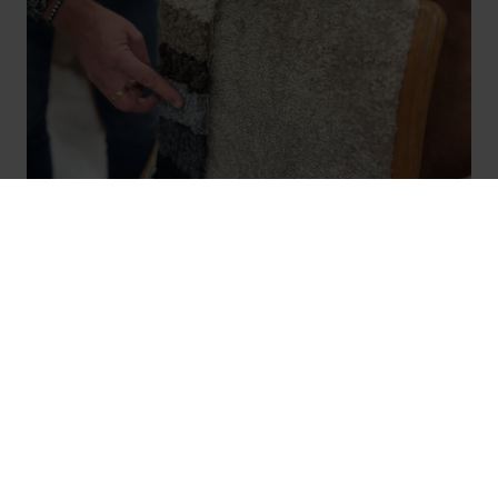
Priser för omklädnad under
Repairturnén