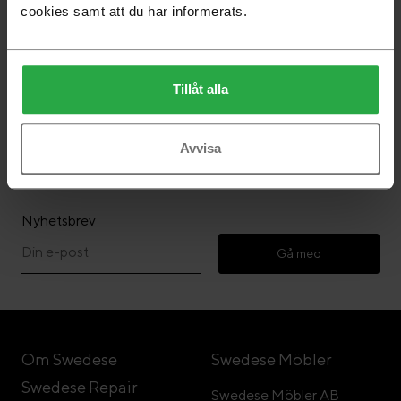
cookies samt att du har informerats.
Tillåt alla
Följ Swedese
Avvisa
Nyhetsbrev
Gå med
Om Swedese
Swedese Möbler
Swedese Repair
Swedese Möbler AB