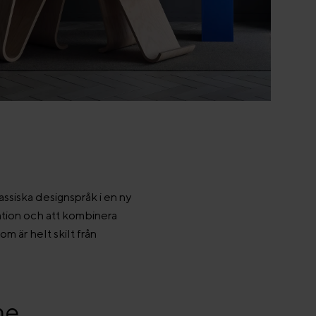
assiska designspråk i en ny
ation och att kombinera
m är helt skilt från
me