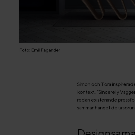
Foto: Emil Fagander
Simon och Tora inspirerades
kontext. “Sincerely Vagger
redan existerande pressfor
sammanhanget de ursprungl
Designsama