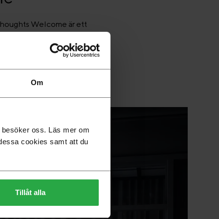
 Thoughts Welcome är ett
wedese ingår.
Om
du besöker oss. Läs mer om
dessa cookies samt att du
Tillåt alla