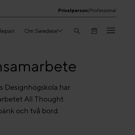
Privatperson
Professional
|
Repair
Om Swedese
gnsamarbete
s Designhögskola har
arbetet All Thought
änk och två bord.