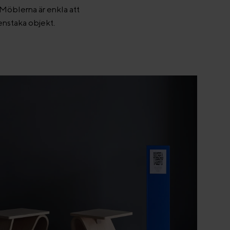
 Möblerna är enkla att
 enstaka objekt.