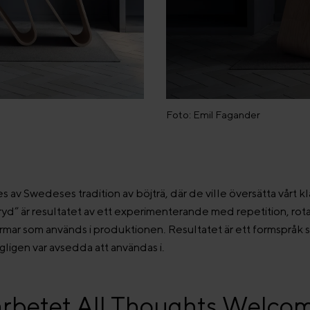
Foto: Emil Fagander
 av Swedeses tradition av böjträ, där de ville översätta vårt kl
yd” är resultatet av ett experimenterande med repetition, rot
mar som används i produktionen. Resultatet är ett formspråk so
igen var avsedda att användas i.
rbetet All Thoughts Welco