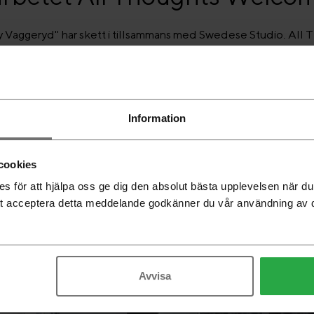
y Vaggeryd" har skett i tillsammans med Swedese Studio. All
s Designhögskola och sex svenska möbelproducenter, där S
Information
cookies
 för att hjälpa oss ge dig den absolut bästa upplevelsen när 
t acceptera detta meddelande godkänner du vår användning av 
Avvisa