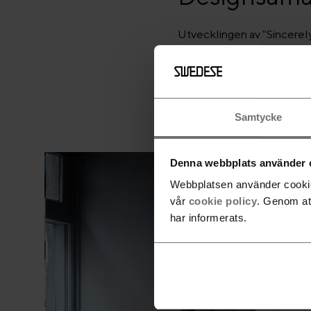
Utvecklingen av "Sincerel
samarbete mellan Beckman
Samtycke
Denna webbplats använder 
Webbplatsen använder cookies
vår
cookie policy
. Genom at
har informerats.