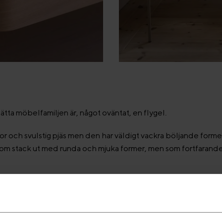
tta möbelfamiljen är, något oväntat, en flygel.
stor och svulstig pjäs men den har väldigt vackra böljande former.
om stack ut med runda och mjuka former, men som fortfarande v
.
ssad ek. Med sargen som sveper runtom lådan och den rundade