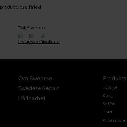
product.load.failed
Följ Swedese
Om Swedese
Produkte
Swedese Repair
Fåtöljer
Stolar
Hållbarhet
Soffor
Bord
Accessoarer