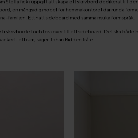
 Stella fick i uppgift att skapa ett skrivbord dedikerat till den
vbord, en mångsidig möbel för hemmakontoret där runda forme
na-familjen. Ett nätt sideboard med samma mjuka formspråk.
ket i skrivbordet och föra över till ett sideboard. Det ska både h
vackert i ett rum, säger Johan Ridderstråle.