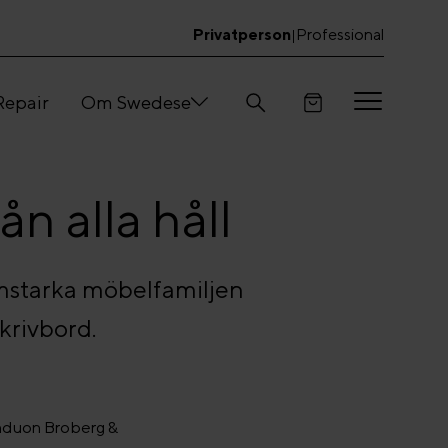
Privatperson
Professional
|
Repair
Om Swedese
n alla håll
ormstarka möbelfamiljen
krivbord.
gnduon Broberg &