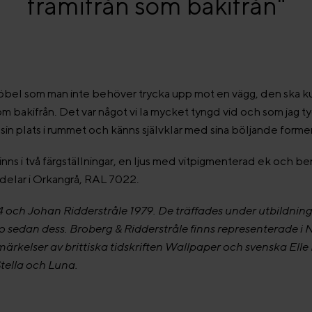
framifrån som bakifrån"
öbel som man inte behöver trycka upp mot en vägg, den ska kunn
som bakifrån. Det var något vi la mycket tyngd vid och som jag t
 sin plats i rummet och känns självklar med sina böljande forme
nns i två färgställningar, en ljus med vitpigmenterad ek och b
delar i Orkangrå, RAL 7022.
4 och Johan Ridderstråle 1979. De träffades under utbildnin
uo sedan dess. Broberg & Ridderstråle finns representerade 
ärkelser av brittiska tidskriften Wallpaper och svenska Elle
Stella och Luna.