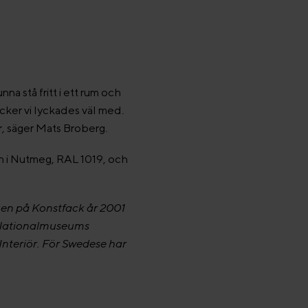
a stå fritt i ett rum och
ycker vi lyckades väl med.
r, säger Mats Broberg.
en i Nutmeg, RAL 1019, och
gen på Konstfack år 2001
i Nationalmuseums
 Interiör. För Swedese har