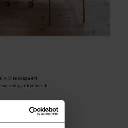
 Vi ville skapa ett
ar enkla, uttrycksfulla
 bordsskivan är Luna lika