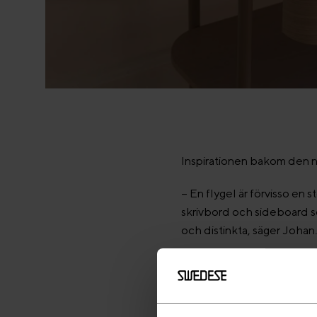
Inspirationen bakom den nä
– En flygel är förvisso en 
skrivbord och sideboard s
och distinkta, säger Johan
Luna är skapad av formpre
vacker från alla håll.