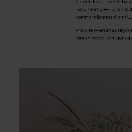
Ridderstråle som står bakom
Resultatet blev Luna skri
kommer nästa medlem i Lu
– Vi ville översätta uttryc
vara en möbel som gör sig 