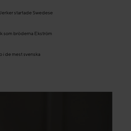
n Jerker startade Swedese
rik som bröderna Ekström
no i de mest svenska