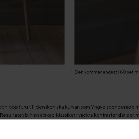
Den kommer endast i 80 set med
och böjs furu till den ikoniska kurvan som Yngve spenderade m
. Resultatet blir en älskad klassiker i vackra kontraster där det 