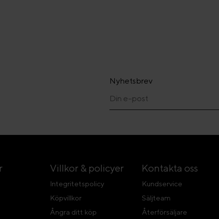
Nyhetsbrev
r
Villkor & policyer
Kontakta oss
Integritetspolicy
Kundservice
Köpvillkor
Säljteam
Ångra ditt köp
Återförsäljare