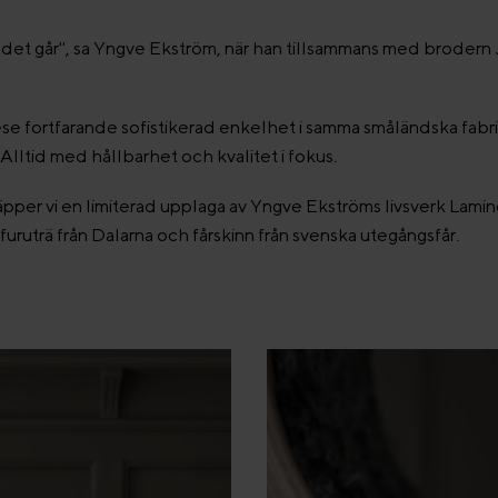
ur det går", sa Yngve Ekström, när han tillsammans med broder
se fortfarande sofistikerad enkelhet i samma småländska fab
. Alltid med hållbarhet och kvalitet i fokus.
släpper vi en limiterad upplaga av Yngve Ekströms livsverk Lami
 furuträ från Dalarna och fårskinn från svenska utegångsfår.