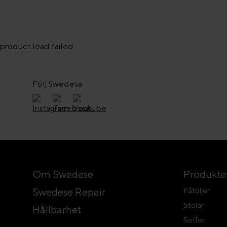
product.load.failed
Följ Swedese
Om Swedese
Produkte
Swedese Repair
Fåtöljer
Stolar
Hållbarhet
Soffor