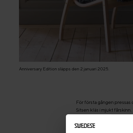
Anniversary Edition släpps den 2 januari 2025.
För första gången pressas 
Sitsen kläs i mjukt fårskinn
vitpigmenterad furu.