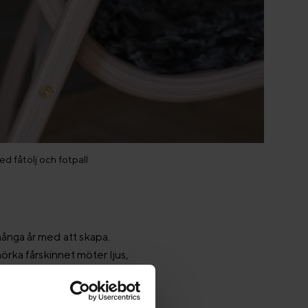
 fåtölj och fotpall
ånga år med att skapa.
mörka fårskinnet möter ljus,