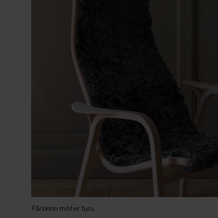
Fårskinn möter furu.