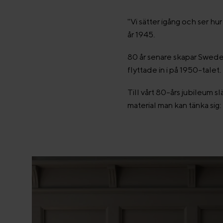
"Vi sätter igång och ser h
år 1945.
80 år senare skapar Swede
flyttade in i på 1950-talet
Till vårt 80-års jubileum 
material man kan tänka sig: