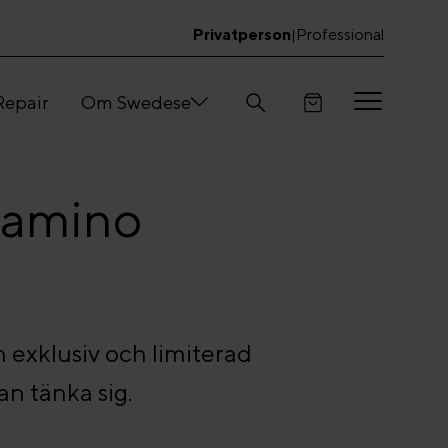
Privatperson
Professional
|
Repair
Om Swedese
Lamino
n exklusiv och limiterad
n tänka sig.