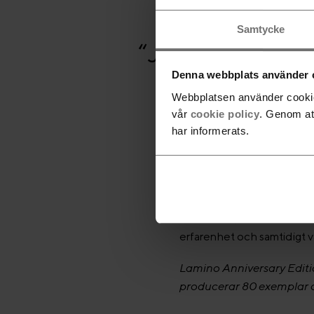
Samtycke
“Jag ritade La
Denna webbplats använder 
beh
Webbplatsen använder cookies
vår
cookie policy
. Genom at
har informerats.
Respekten för Yngve Ekström
omvärlden, kulturen och fra
erfarenhet och samtidigt v
Lamino Anniversary Edition
producerar 80 exemplar och