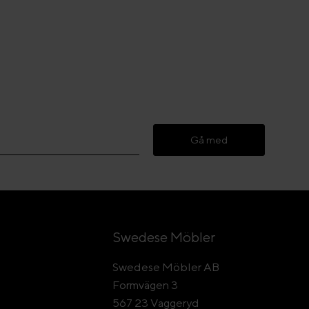
Gå med
Swedese Möbler
Swedese Möbler AB
Formvägen 3
567 23 Vaggeryd