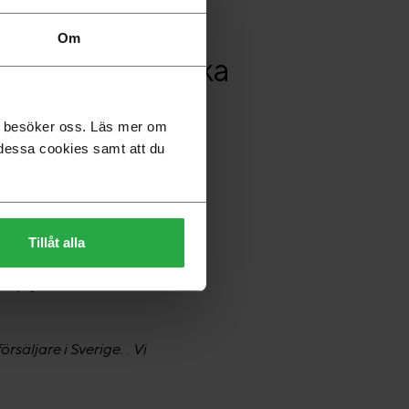
Om
ångspunkt, lika
 i”.
du besöker oss. Läs mer om
dessa cookies samt att du
Tillåt alla
hans nyfikenhet på
öjligt för oss att ha 80 års
säljare i Sverige. . Vi