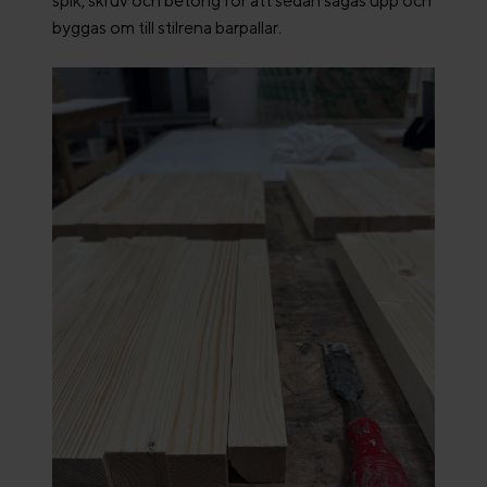
spik, skruv och betong för att sedan sågas upp och
byggas om till stilrena barpallar.