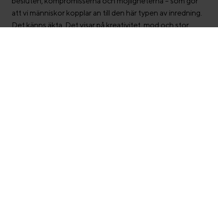
besluten, kompromisserna och möjligheterna – som gör
att vi människor kopplar an till den här typen av inredning.
Det känns äkta. Det visar på kreativitet, mod och stor
hantverkskunskap, säger Linus Davidsson,
affärsområdeschef för Swedese Repair.
Hantverket och den sofistikerade enkelheten som präglar
Swedese syns tydligt i de stilrena möblerna som nu pryder
kontorsbyggnaden Drivbänken.