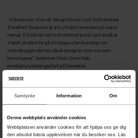
-Vi beskriver ofta vår designfilosofi som Sofistikerad
Enkelhet. Bespoke är ett utmärkt exempel på vad vi
menar. Ett så här nätt och slimmat bord, som ändå är
stabilt, skulle inte gå att skapa utan kunskap om
möbelbyggande hos såväl designer som oss som
konstruerar”, beskriver Mats Grennfalk,
produktutvecklingschef på Swedese.
Samtycke
Information
Om
Denna webbplats använder cookies
Webbplatsen använder cookies för att hjälpa oss ge dig
den absolut bästa upplevelsen när du besöker oss. Läs