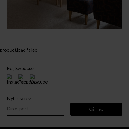
product.load.failed
Följ Swedese
Nyhetsbrev
Gå med