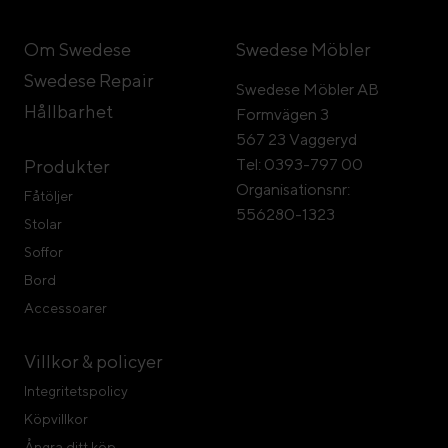
Om Swedese
Swedese Möbler
Swedese Repair
Swedese Möbler AB
Hållbarhet
Formvägen 3
567 23 Vaggeryd
Tel: 0393-797 00
Produkter
Organisationsnr:
Fåtöljer
556280-1323
Stolar
Soffor
Bord
Accessoarer
Villkor & policyer
Integritetspolicy
Köpvillkor
Ångra ditt köp