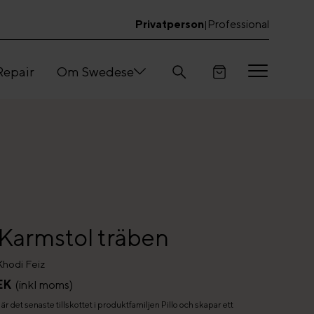
Privatperson
Professional
|
Repair
Om Swedese
o Karmstol träben
Khodi Feiz
EK
(inkl moms)
 är det senaste tillskottet i produktfamiljen Pillo och skapar ett