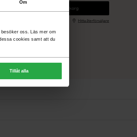
Om
+
Lägg i varukorg
Hitta återförsäljare
du besöker oss. Läs mer om
dessa cookies samt att du
Tillåt alla