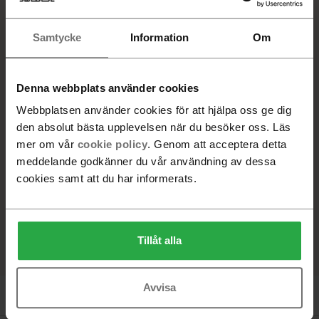
13 600 SEK
Samtycke
Information
Om
VALD PRODUKT
Aluminium vitlackerat, Tyg, Camira Main Line Flax 02
Denna webbplats använder cookies
Archway
Webbplatsen använder cookies för att hjälpa oss ge dig
Beställningsvara. Leveranstid 6-8 veckor
den absolut bästa upplevelsen när du besöker oss. Läs
mer om vår
cookie policy
. Genom att acceptera detta
-
+
meddelande godkänner du vår användning av dessa
cookies samt att du har informerats.
Lägg i varukorg
Hitta återförsäljare
Tillåt alla
Avvisa
Produktinformation