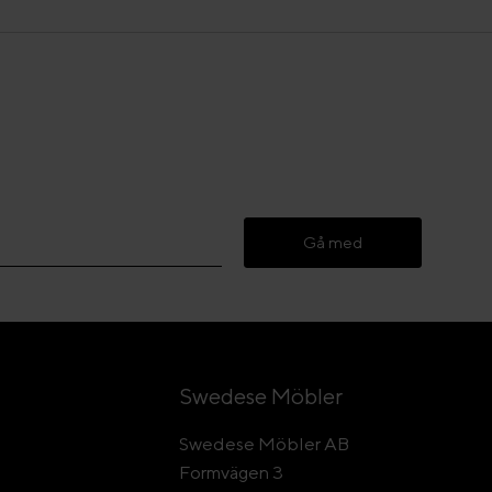
Gå med
Swedese Möbler
Swedese Möbler AB
Formvägen 3