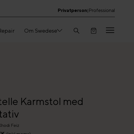
Privatperson
Professional
|
Repair
Om Swedese
elle Karmstol med
tativ
Khodi Feiz