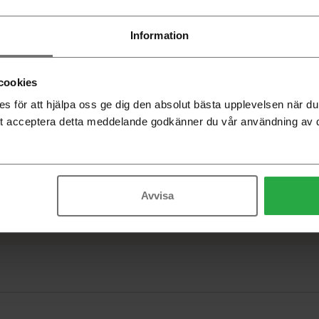
Tärnsjö 
Information
VALD PROD
Aluminium p
Tärnsjö
Tyg, Sahco
cookies
Tärnsjö
 för att hjälpa oss ge dig den absolut bästa upplevelsen när 
Beställning
t acceptera detta meddelande godkänner du vår användning av 
-
Avvisa