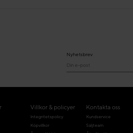
Nyhetsbrev
r
Villkor & policyer
Kontakta oss
Integritetspolicy
Kundservice
Köpvillkor
Säljteam