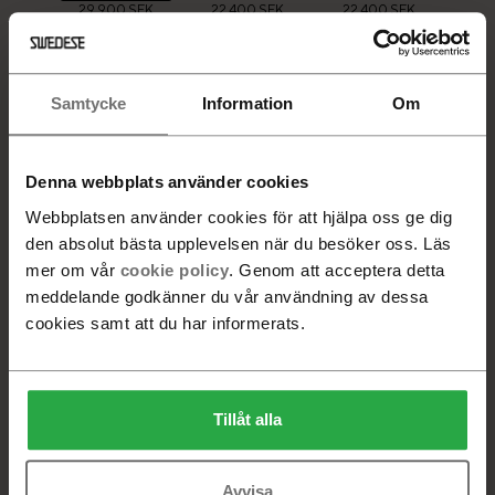
29 900 SEK
22 400 SEK
22 400 SEK
Bok naturlack
Ek oljad
+
6
Samtycke
Information
Om
22 400 SEK
Denna webbplats använder cookies
VALD PRODUKT
Webbplatsen använder cookies för att hjälpa oss ge dig
Ask naturlack, Tyg, Sahco Ecriture 0570 Terracotta
den absolut bästa upplevelsen när du besöker oss. Läs
mer om vår
cookie policy
. Genom att acceptera detta
Beställningsvara. Leveranstid 6-8 veckor
meddelande godkänner du vår användning av dessa
cookies samt att du har informerats.
-
+
Lägg i varukorg
Tillåt alla
Hitta återförsäljare
Avvisa