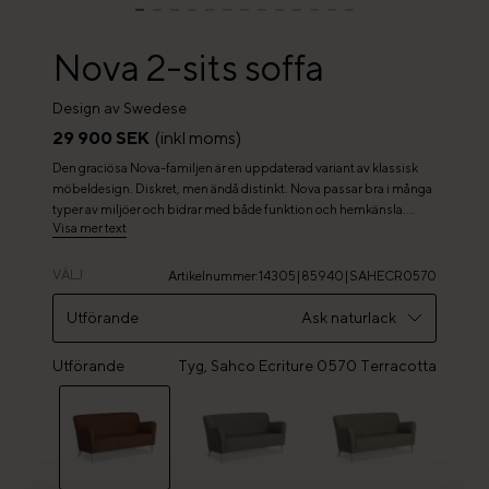
Nova 2-sits soffa
Design av Swedese
29 900 SEK
(inkl moms)
Den graciösa Nova-familjen är en uppdaterad variant av klassisk
möbeldesign. Diskret, men ändå distinkt. Nova passar bra i många
typer av miljöer och bidrar med både funktion och hemkänsla.
Visa mer text
Produktfamiljen är en mycket omtyckt soffgrupp och finns som
fåtölj, fotpall och soffa; 2 & 3-sits. Soffan går att få med ben i
aluminium eller trä; ek, ask och bok. I sitsen är Nova försedd med
VÄLJ
Artikelnummer
:
14305|85940|SAHECR0570
nozagfjädring för bästa komfort. Finns med och utan knappar i
ryggen. Kan fås med 3 cm högre träben.
Utförande
Ask naturlack
Utförande
Ask naturlack
Tyg, Sahco Ecriture 0570 Terracotta
Aluminium borstat
Ek naturlack