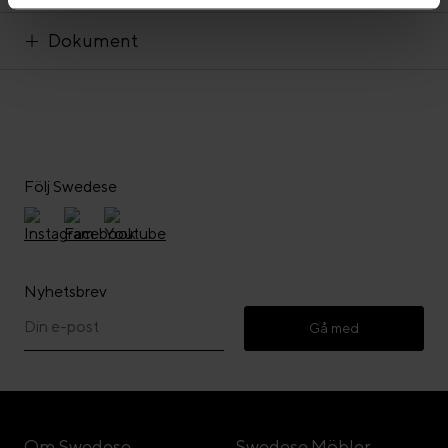
Dokument
Följ Swedese
Nyhetsbrev
Gå med
Om Swedese
Swedese Möbler