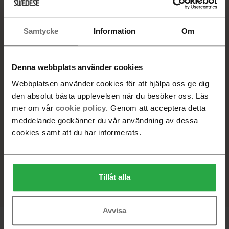
+
10
Samtycke
Information
Om
84 100 SEK
VALD PRODUKT
Denna webbplats använder cookies
Tyg, Camira Main Line Flax 12 Mordon
Webbplatsen använder cookies för att hjälpa oss ge dig
den absolut bästa upplevelsen när du besöker oss. Läs
Beställningsvara. Leveranstid 6-8 veckor
mer om vår
cookie policy
. Genom att acceptera detta
meddelande godkänner du vår användning av dessa
-
+
cookies samt att du har informerats.
Lägg i varukorg
Hitta återförsäljare
Tillåt alla
Avvisa
Produktinformation