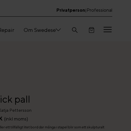
Privatperson
Professional
|
Repair
Om Swedese
ck pall
Katja Pettersson
K
(inkl moms)
ller ett tillfälligt litet bord där många i stapel blir som ett skulpturalt