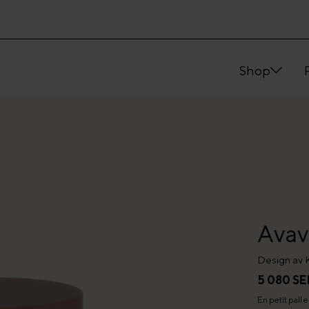
Shop
Avavi
Design av 
5 080 SE
En petit pall e