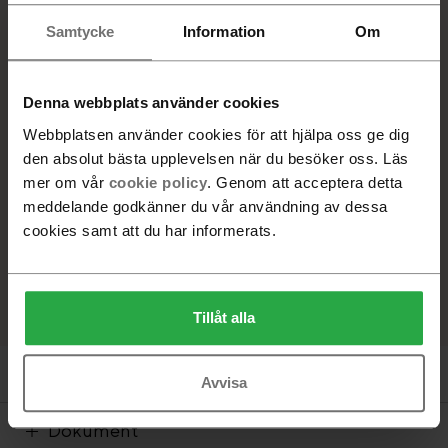
11 070 SEK
11 070 SEK
Samtycke
Information
Om
VALD PRODUKT
Ek
Denna webbplats använder cookies
Webbplatsen använder cookies för att hjälpa oss ge dig
Beställningsvara. Leveranstid 6-8 veckor
den absolut bästa upplevelsen när du besöker oss. Läs
-
+
mer om vår
cookie policy
. Genom att acceptera detta
meddelande godkänner du vår användning av dessa
cookies samt att du har informerats.
Lägg i varukorg
Hitta återförsäljare
Tillåt alla
Produktinformation
Avvisa
Dokument