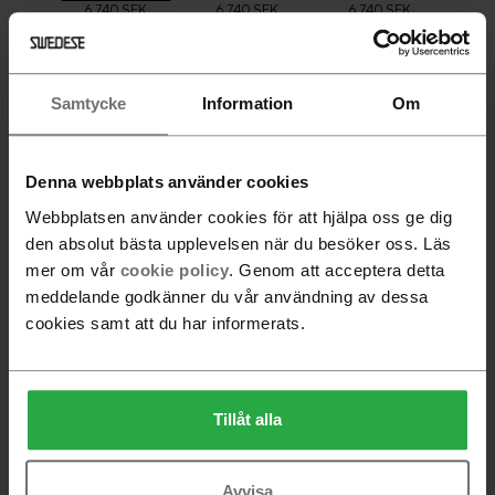
6 740 SEK
6 740 SEK
6 740 SEK
Samtycke
Information
Om
6 740 SEK
6 740 SEK
Denna webbplats använder cookies
VALD PRODUKT
Webbplatsen använder cookies för att hjälpa oss ge dig
Ask
den absolut bästa upplevelsen när du besöker oss. Läs
mer om vår
cookie policy
. Genom att acceptera detta
Beställningsvara. Leveranstid 6-8 veckor
meddelande godkänner du vår användning av dessa
cookies samt att du har informerats.
-
+
Lägg i varukorg
Tillåt alla
Hitta återförsäljare
Avvisa