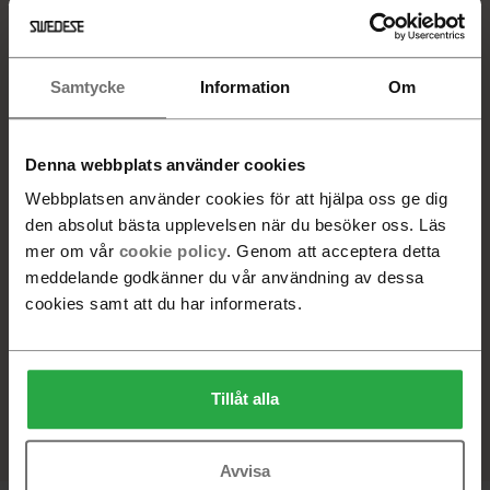
Rostfritt stål
Samtycke
Information
Om
5 900 SEK
5 900 SEK
Denna webbplats använder cookies
VALD PRODUKT
Webbplatsen använder cookies för att hjälpa oss ge dig
Ek, Mässing
den absolut bästa upplevelsen när du besöker oss. Läs
Beställningsvara. Leveranstid 6-8 veckor
mer om vår
cookie policy
. Genom att acceptera detta
meddelande godkänner du vår användning av dessa
-
+
cookies samt att du har informerats.
Lägg i varukorg
Tillåt alla
Hitta återförsäljare
Avvisa