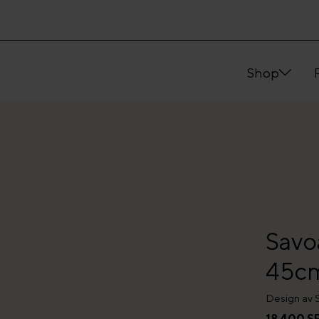
Shop
Savo
45c
Design av S