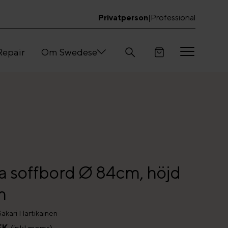
Privatperson
Professional
|
Repair
Om Swedese
a soffbord Ø 84cm, höjd
m
akari Hartikainen