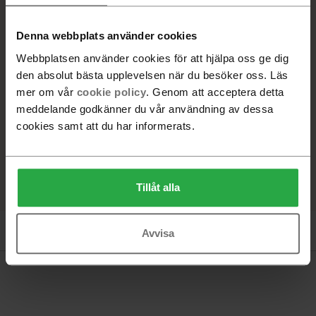
VALD PRODUKT
Nutmeg RAL 1019
Denna webbplats använder cookies
Webbplatsen använder cookies för att hjälpa oss ge dig
Beställningsvara. Leveranstid 6-8 veckor
den absolut bästa upplevelsen när du besöker oss. Läs
mer om vår
cookie policy
. Genom att acceptera detta
-
+
meddelande godkänner du vår användning av dessa
cookies samt att du har informerats.
Lägg i varukorg
Hitta återförsäljare
Tillåt alla
Produktinformation
Avvisa