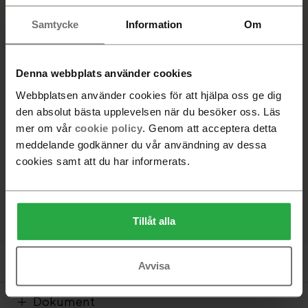
11 440 SEK
11 440 SEK
Vit laminat, Ek naturlack
Samtycke
Information
Om
Vit laminat, Valnöt naturlack
VALD PRODUKT
Svart laminat, Ek naturlack, 39
Vit laminat, Ek vitpigmenterad lack
Denna webbplats använder cookies
Webbplatsen använder cookies för att hjälpa oss ge dig
Beställningsvara. Leveranstid 6-8 veckor
den absolut bästa upplevelsen när du besöker oss. Läs
mer om vår
cookie policy
. Genom att acceptera detta
-
+
meddelande godkänner du vår användning av dessa
cookies samt att du har informerats.
Lägg i varukorg
Hitta återförsäljare
Tillåt alla
Produktinformation
Avvisa
Dokument