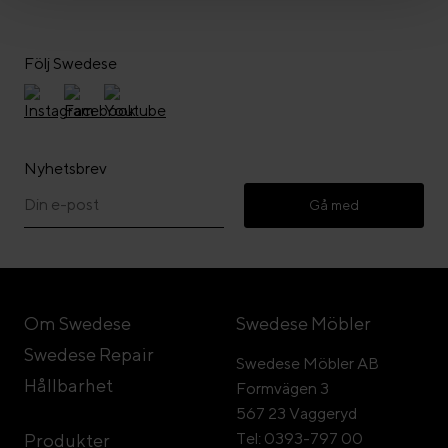
Följ Swedese
Nyhetsbrev
Gå med
Om Swedese
Swedese Möbler
Swedese Repair
Swedese Möbler AB
Hållbarhet
Formvägen 3
567 23 Vaggeryd
Tel: 0393-797 00
Produkter