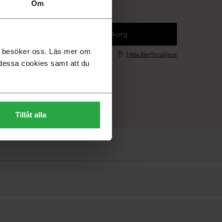
Om
svara. Leveranstid 6-8 veckor
+
Lägg i varukorg
du besöker oss. Läs mer om
Hitta återförsäljare
dessa cookies samt att du
Tillåt alla