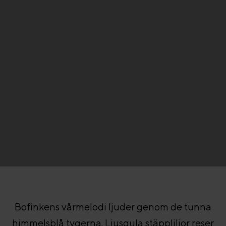
Bofinkens vårmelodi ljuder genom de tunna
himmelsblå tygerna. Ljusgula stäppliljor reser